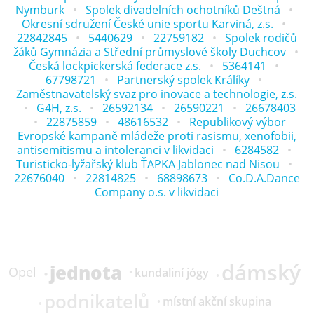
Nymburk
Spolek divadelních ochotníků Deštná
Okresní sdružení České unie sportu Karviná, z.s.
22842845
5440629
22759182
Spolek rodičů
žáků Gymnázia a Střední průmyslové školy Duchcov
Česká lockpickerská federace z.s.
5364141
67798721
Partnerský spolek Králíky
Zaměstnavatelský svaz pro inovace a technologie, z.s.
G4H, z.s.
26592134
26590221
26678403
22875859
48616532
Republikový výbor
Evropské kampaně mládeže proti rasismu, xenofobii,
antisemitismu a intoleranci v likvidaci
6284582
Turisticko-lyžařský klub ŤAPKA Jablonec nad Nisou
22676040
22814825
68898673
Co.D.A.Dance
Company o.s. v likvidaci
dámský
jednota
Opel
kundaliní jógy
podnikatelů
místní akční skupina