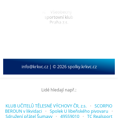
info@krkvc.cz | © 2026 spolky.krkvc.cz
Lidé hledají např.:
KLUB UČITELŮ TĚLESNÉ VÝCHOVY ČR, z.s.
SCORPIO
BEROUN v likvidaci
Spolek U libeňského pivovaru
Sdružení přátel Šumavy
49559010
TC Realsport