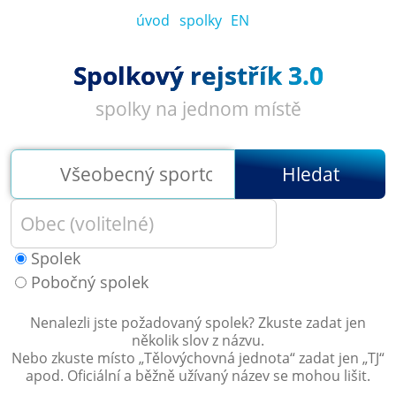
úvod
spolky
EN
Spolkový rejstřík 3.0
spolky na jednom místě
Hledat
Spolek
Pobočný spolek
Nenalezli jste požadovaný spolek? Zkuste zadat jen
několik slov z názvu.
Nebo zkuste místo „
Tělovýchovná jednota
“ zadat jen „
TJ
“
apod. Oficiální a běžně užívaný název se mohou lišit.