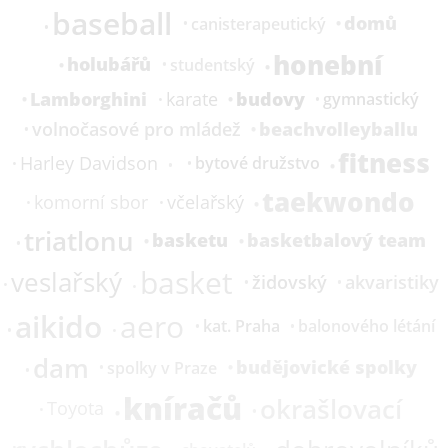
baseball
domů
canisterapeutický
honební
holubářů
studentský
Lamborghini
budovy
karate
gymnastický
beachvolleyballu
volnočasové pro mládež
fitness
Harley Davidson
bytové družstvo
taekwondo
komorní sbor
včelařský
triatlonu
basketu
basketbalový team
basket
veslařský
židovský
akvaristiky
aikido
aero
kat.
Praha
balonového létání
dam
budějovické spolky
spolky v Praze
kníračů
okrašlovací
Toyota