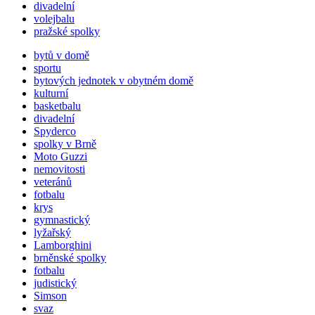
divadelní
volejbalu
pražské spolky
bytů v domě
sportu
bytových jednotek v obytném domě
kulturní
basketbalu
divadelní
Spyderco
spolky v Brně
Moto Guzzi
nemovitosti
veteránů
fotbalu
krys
gymnastický
lyžařský
Lamborghini
brněnské spolky
fotbalu
judistický
Simson
svaz