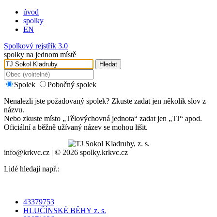
úvod
spolky
EN
Spolkový rejstřík 3.0
spolky na jednom místě
Hledat
Spolek
Pobočný spolek
Nenalezli jste požadovaný spolek? Zkuste zadat jen několik slov z
názvu.
Nebo zkuste místo „
Tělovýchovná jednota
“ zadat jen „
TJ
“ apod.
Oficiální a běžně užívaný název se mohou lišit.
info@krkvc.cz | © 2026 spolky.krkvc.cz
Lidé hledají např.:
43379753
HLUČÍNSKÉ BĚHY z. s.