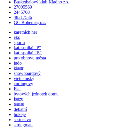
Basketbalový klub Kladno z.s.
27005569
2445760
48317586
GC Bohemia, o.s.
karetních her
eko
sportu
kat.
spolků
"P"
kat.
spolků
"B"
pro obnovu města
judo
klastr
snowboardový
vietnamský
curlingový
Fiat
bytových jednotek domu
Isuzu
tenisu
debatní
hokeje
sesterstvo
strongman