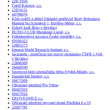
22871926
Údolí Kačerov, z.s.
22874151
44796676
Klub rodičů a přátel Základní umělecké školy Bohuslava
Martinů Na Schodech 1, Havířov-Město, z.s.
Zelený kruh Brno v likvidaci
BUDO-CLUB Mariánské Lázně, z.s.
Fotbalpoolová asociace České republiky, z.s.
69100322
22863273
Integral World Research Institute z.s.
Jacaranda - společnost pro rozvoj spolupráce ČSFR s JAR,
v likvidaci
22868569
26668599
Sportovní klub orientačního běhu Frýdek-Místek, z.s.
Squashclub Strahov, z.s.
26673509
Občanské sdružení Pro Vrbno
68405502
69457816
EKOVESNICE z.s.
Občanské sdružení obyvatel domů Plzeňská 8 a 10
22607781