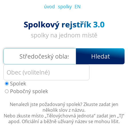
úvod
spolky
EN
Spolkový rejstřík 3.0
spolky na jednom místě
Hledat
Spolek
Pobočný spolek
Nenalezli jste požadovaný spolek? Zkuste zadat jen
několik slov z názvu.
Nebo zkuste místo „
Tělovýchovná jednota
“ zadat jen „
TJ
“
apod. Oficiální a běžně užívaný název se mohou lišit.