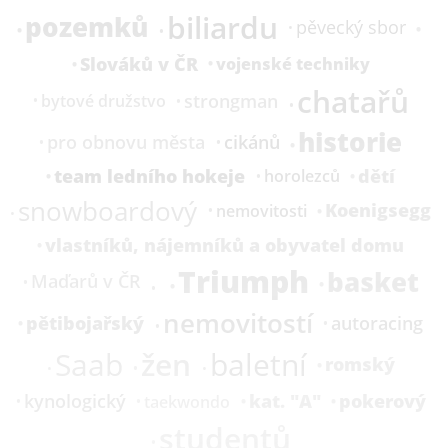
biliardu
pozemků
pěvecký sbor
Slováků v ČR
vojenské techniky
chatařů
strongman
bytové družstvo
historie
pro obnovu města
cikánů
team ledního hokeje
dětí
horolezců
snowboardový
Koenigsegg
nemovitosti
vlastníků, nájemníků a obyvatel domu
Triumph
basket
Maďarů v ČR
nemovitostí
pětibojařský
autoracing
žen
Saab
baletní
romský
kat.
"A"
pokerový
kynologický
taekwondo
studentů