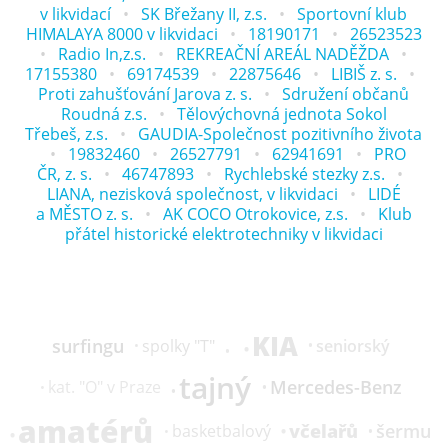
v likvidací
SK Břežany II, z.s.
Sportovní klub
HIMALAYA 8000 v likvidaci
18190171
26523523
Radio In,z.s.
REKREAČNÍ AREÁL NADĚŽDA
17155380
69174539
22875646
LIBIŠ z. s.
Proti zahušťování Jarova z. s.
Sdružení občanů
Roudná z.s.
Tělovýchovná jednota Sokol
Třebeš, z.s.
GAUDIA-Společnost pozitivního života
19832460
26527791
62941691
PRO
ČR, z. s.
46747893
Rychlebské stezky z.s.
LIANA, nezisková společnost, v likvidaci
LIDÉ
a MĚSTO z. s.
AK COCO Otrokovice, z.s.
Klub
přátel historické elektrotechniky v likvidaci
KIA
surfingu
seniorský
spolky "T"
tajný
Mercedes-Benz
kat.
"O" v Praze
amatérů
včelařů
šermu
basketbalový