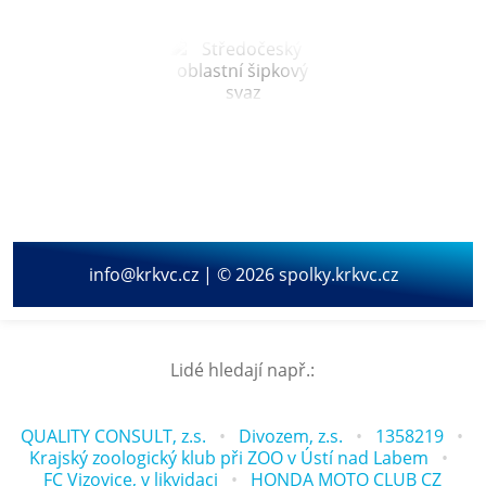
info@krkvc.cz | © 2026 spolky.krkvc.cz
Lidé hledají např.:
QUALITY CONSULT, z.s.
Divozem, z.s.
1358219
Krajský zoologický klub při ZOO v Ústí nad Labem
FC Vizovice, v likvidaci
HONDA MOTO CLUB CZ