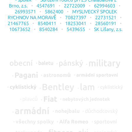
Brno, z.s.
4547691
22722009
62994603
26993571
5862400
MYSLIVECKÝ SPOLEK
RYCHNOV NA MORAVĚ
70827397
22731521
21467765
8540411
18253041
28560191
10673652
8540284
5439655
SK Lišany, z.s.
military
obecní
pánský
baletu
Pagani
astronomů
armádní sportovní
Bentley
lam
cyklistický
cyklistický
Fiat
plavců
nebytových jednotek
armádní
nohejbalu
důchodcovský
všechny spolky
Alfa Romeo
sportovní