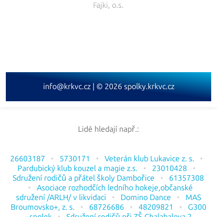
info@krkvc.cz | © 2026 spolky.krkvc.cz
Lidé hledají např.:
26603187
5730171
Veterán klub Lukavice z. s.
Pardubický klub kouzel a magie z.s.
23010428
Sdružení rodičů a přátel školy Dambořice
61357308
Asociace rozhodčích ledního hokeje,občanské
sdružení /ARLH/ v likvidaci
Domino Dance
MAS
Broumovsko+, z. s.
68726686
48209821
G300
- spolek
Sdružení rodičů při ZŠ Chalabalova 2