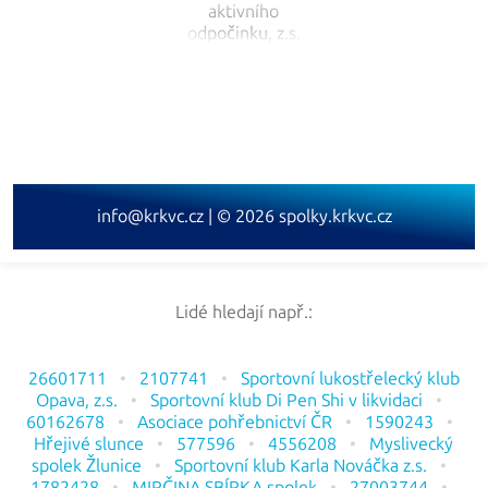
info@krkvc.cz | © 2026 spolky.krkvc.cz
Lidé hledají např.:
26601711
2107741
Sportovní lukostřelecký klub
Opava, z.s.
Sportovní klub Di Pen Shi v likvidaci
60162678
Asociace pohřebnictví ČR
1590243
Hřejivé slunce
577596
4556208
Myslivecký
spolek Žlunice
Sportovní klub Karla Nováčka z.s.
1782428
MIRČINA SBÍRKA spolek
27003744