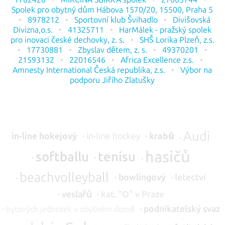
Spolek pro obytný dům Hábova 1570/20, 15500, Praha 5
8978212
Sportovní klub Švihadlo
Divišovská
Divizna,o.s.
41325711
HarMálek - pražský spolek
pro inovaci české dechovky, z. s.
SHŠ Lorika Plzeň, z.s.
17730881
Zbyslav dětem, z. s.
49370201
21593132
22016546
Africa Excellence z.s.
Amnesty International Česká republika, z.s.
Výbor na
podporu Jiřího Zlatušky
Audi
in-line hokejový
in-line hockey
krabů
hasičů
softballu
tenisu
beachvolleyball
bowlingový
letectví
veslařů
kat.
"O" v Praze
podnikatelský svaz
bytových jednotek v obytném domě