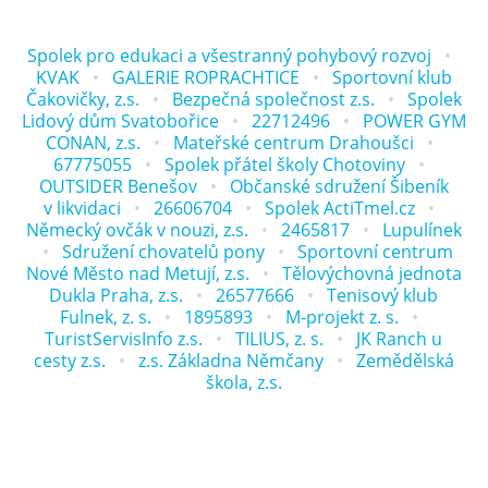
Spolek pro edukaci a všestranný pohybový rozvoj
KVAK
GALERIE ROPRACHTICE
Sportovní klub
Čakovičky, z.s.
Bezpečná společnost z.s.
Spolek
Lidový dům Svatobořice
22712496
POWER GYM
CONAN, z.s.
Mateřské centrum Drahoušci
67775055
Spolek přátel školy Chotoviny
OUTSIDER Benešov
Občanské sdružení Šibeník
v likvidaci
26606704
Spolek ActiTmel.cz
Německý ovčák v nouzi, z.s.
2465817
Lupulínek
Sdružení chovatelů pony
Sportovní centrum
Nové Město nad Metují, z.s.
Tělovýchovná jednota
Dukla Praha, z.s.
26577666
Tenisový klub
Fulnek, z. s.
1895893
M-projekt z. s.
TuristServisInfo z.s.
TILIUS, z. s.
JK Ranch u
cesty z.s.
z.s. Základna Němčany
Zemědělská
škola, z.s.