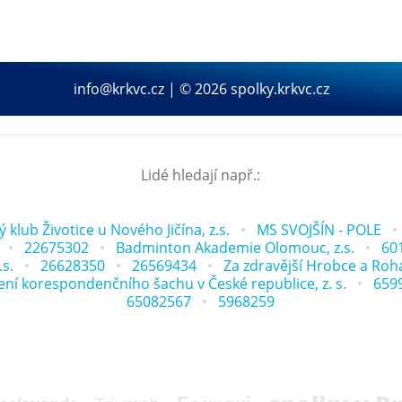
info@krkvc.cz | © 2026 spolky.krkvc.cz
Lidé hledají např.:
 klub Životice u Nového Jičína, z.s.
MS SVOJŠÍN - POLE
22675302
Badminton Akademie Olomouc, z.s.
60
s.
26628350
26569434
Za zdravější Hrobce a Roha
ení korespondenčního šachu v České republice, z. s.
659
65082567
5968259