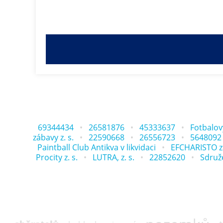
69344434
26581876
45333637
Fotbalový
zábavy z. s.
22590668
26556723
5648092
Paintball Club Antikva v likvidaci
EFCHARISTO z.
Procity z. s.
LUTRA, z. s.
22852620
Sdruž