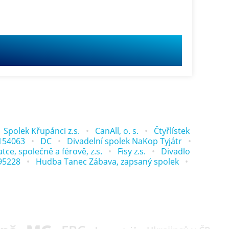
Spolek Křupánci z.s.
CanAll, o. s.
Čtyřlístek
154063
DC
Divadelní spolek NaKop Tyjátr
tce, společně a férově, z.s.
Fisy z.s.
Divadlo
95228
Hudba Tanec Zábava, zapsaný spolek