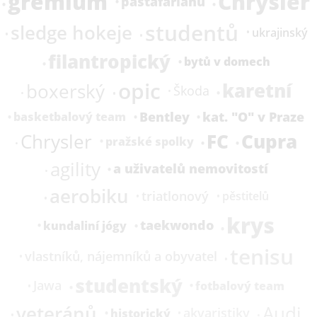
gremium
Chrysler
pastafariánů
studentů
sledge hokeje
ukrajinský
filantropický
bytů v domech
opic
karetní
boxerský
Škoda
Bentley
kat.
"O" v Praze
basketbalový team
FC
Cupra
Chrysler
pražské spolky
agility
a uživatelů nemovitostí
aerobiku
triatlonový
pěstitelů
krys
taekwondo
kundaliní jógy
tenisu
vlastníků, nájemníků a obyvatel
studentský
Jawa
fotbalový team
veteránů
Audi
akvaristiky
historický