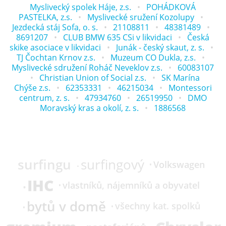
Myslivecký spolek Háje, z.s.
POHÁDKOVÁ
PASTELKA, z.s.
Myslivecké sružení Kozolupy
Jezdecká stáj Sofa, o. s.
21108811
48381489
8691207
CLUB BMW 635 CSi v likvidaci
Česká
skike asociace v likvidaci
Junák - český skaut, z. s.
TJ Čochtan Krnov z.s.
Muzeum CO Dukla, z.s.
Myslivecké sdružení Roháč Neveklov z.s.
60083107
Christian Union of Social z.s.
SK Marína
Chýše z.s.
62353331
46215034
Montessori
centrum, z. s.
47934760
26519950
DMO
Moravský kras a okolí, z. s.
1886568
surfingu
surfingový
Volkswagen
IHC
vlastníků, nájemníků a obyvatel
bytů v domě
všechny kat. spolků