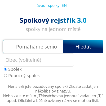
úvod
spolky
EN
Spolkový rejstřík 3.0
spolky na jednom místě
Hledat
Spolek
Pobočný spolek
Nenalezli jste požadovaný spolek? Zkuste zadat jen
několik slov z názvu.
Nebo zkuste místo „
Tělovýchovná jednota
“ zadat jen „
TJ
“
apod. Oficiální a běžně užívaný název se mohou lišit.