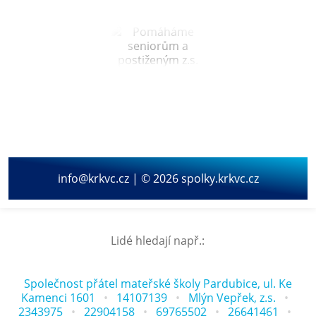
info@krkvc.cz | © 2026 spolky.krkvc.cz
Lidé hledají např.:
Společnost přátel mateřské školy Pardubice, ul. Ke
Kamenci 1601
14107139
Mlýn Vepřek, z.s.
2343975
22904158
69765502
26641461