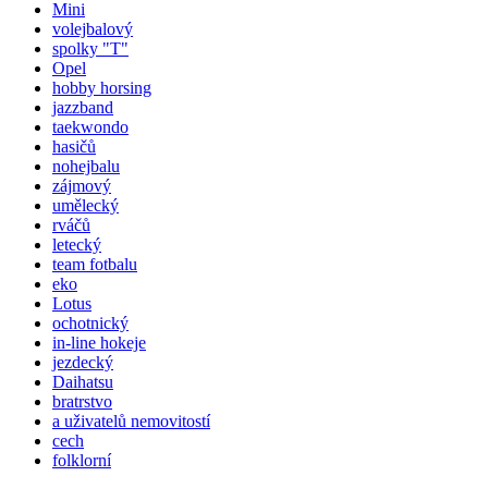
Mini
volejbalový
spolky "T"
Opel
hobby horsing
jazzband
taekwondo
hasičů
nohejbalu
zájmový
umělecký
rváčů
letecký
team fotbalu
eko
Lotus
ochotnický
in-line hokeje
jezdecký
Daihatsu
bratrstvo
a uživatelů nemovitostí
cech
folklorní