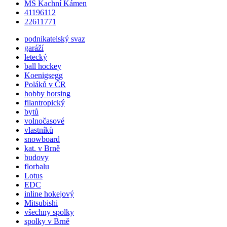
MS Kachní Kámen
41196112
22611771
podnikatelský svaz
garáží
letecký
ball hockey
Koenigsegg
Poláků v ČR
hobby horsing
filantropický
bytů
volnočasové
vlastníků
snowboard
kat. v Brně
budovy
florbalu
Lotus
EDC
inline hokejový
Mitsubishi
všechny spolky
spolky v Brně