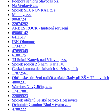
Podpora seniorů Stavočas o.s.
Na Venkově z.s.
Spolek SLUNOVRAT, z. s.
Mounty, z.s.
9068724
22674292
ARBES ROCK - hudební sdružení
69060142
6411517
IBK Olomouc
1734717
47699345
6180175
TJ Sokol Kamýk nad Vltavou, z.s.
Spolek rodičů ZŠ nám. Karla IV.
Česká komora detektivních služeb, spolek
17872561
Občanské sdružení rodičů a přátel školy při ZŠ v Třanovicích
4800231
Warriors Nový Jičín, z. s.
17417881
22889523
Spolek občanů Selské baroko Holašovice
Ochotnický soubor Blud v tyátru z. s.
4788222