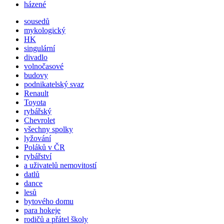
házené
sousedů
mykologický
HK
singulární
divadlo
volnočasové
budovy
podnikatelský svaz
Renault
Toyota
rybářský
Chevrolet
všechny spolky
lyžování
Poláků v ČR
rybářství
a uživatelů nemovitostí
datlů
dance
lesů
bytového domu
para hokeje
rodičů a přátel školy