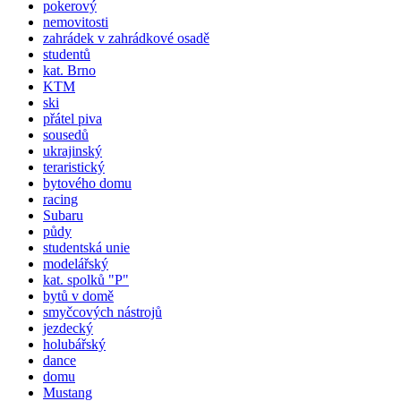
pokerový
nemovitosti
zahrádek v zahrádkové osadě
studentů
kat. Brno
KTM
ski
přátel piva
sousedů
ukrajinský
teraristický
bytového domu
racing
Subaru
půdy
studentská unie
modelářský
kat.
spolků
"P"
bytů v domě
smyčcových nástrojů
jezdecký
holubářský
dance
domu
Mustang