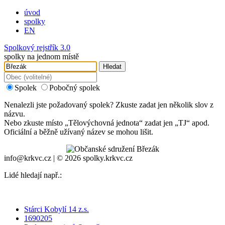
úvod
spolky
EN
Spolkový rejstřík 3.0
spolky na jednom místě
Hledat
Spolek
Pobočný spolek
Nenalezli jste požadovaný spolek? Zkuste zadat jen několik slov z
názvu.
Nebo zkuste místo „
Tělovýchovná jednota
“ zadat jen „
TJ
“ apod.
Oficiální a běžně užívaný název se mohou lišit.
info@krkvc.cz | © 2026 spolky.krkvc.cz
Lidé hledají např.:
Stárci Kobylí 14 z.s.
1690205