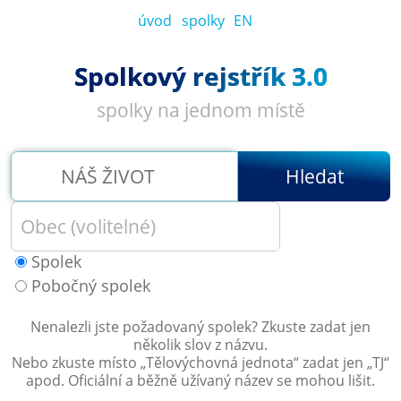
úvod
spolky
EN
Spolkový rejstřík 3.0
spolky na jednom místě
Hledat
Spolek
Pobočný spolek
Nenalezli jste požadovaný spolek? Zkuste zadat jen
několik slov z názvu.
Nebo zkuste místo „
Tělovýchovná jednota
“ zadat jen „
TJ
“
apod. Oficiální a běžně užívaný název se mohou lišit.