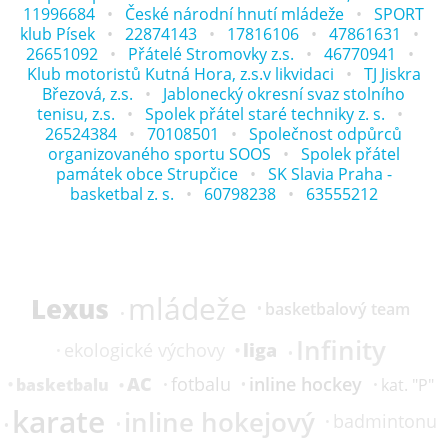
11996684
České národní hnutí mládeže
SPORT
klub Písek
22874143
17816106
47861631
26651092
Přátelé Stromovky z.s.
46770941
Klub motoristů Kutná Hora, z.s.v likvidaci
TJ Jiskra
Březová, z.s.
Jablonecký okresní svaz stolního
tenisu, z.s.
Spolek přátel staré techniky z. s.
26524384
70108501
Společnost odpůrců
organizovaného sportu SOOS
Spolek přátel
památek obce Strupčice
SK Slavia Praha -
basketbal z. s.
60798238
63555212
mládeže
Lexus
basketbalový team
Infinity
liga
ekologické výchovy
AC
inline hockey
fotbalu
basketbalu
kat.
"P"
karate
inline hokejový
badmintonu