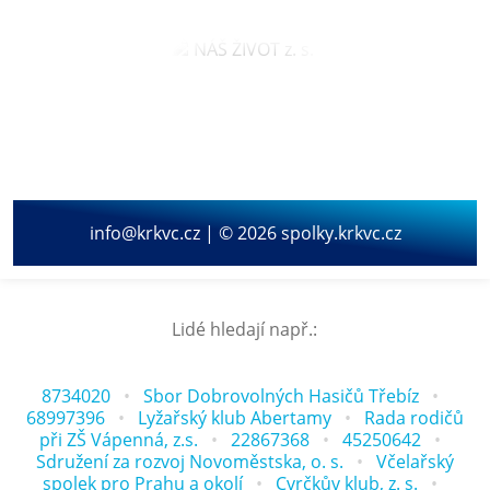
info@krkvc.cz | © 2026 spolky.krkvc.cz
Lidé hledají např.:
8734020
Sbor Dobrovolných Hasičů Třebíz
68997396
Lyžařský klub Abertamy
Rada rodičů
při ZŠ Vápenná, z.s.
22867368
45250642
Sdružení za rozvoj Novoměstska, o. s.
Včelařský
spolek pro Prahu a okolí
Cvrčkův klub, z. s.