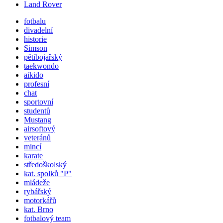
Land Rover
fotbalu
divadelní
historie
Simson
pětibojařský
taekwondo
aikido
profesní
chat
sportovní
studentů
Mustang
airsoftový
veteránů
mincí
karate
středoškolský
kat.
spolků
"P"
mládeže
rybářský
motorkářů
kat. Brno
fotbalový team