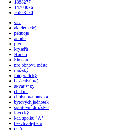
1888277
14703076
26623170
sov
akademický
pětiboje
aikido
pivní
krysařů
Honda
Simson
pro obnovu města
mužský
fotografický
basketbalový
akvaristiky
chatařů
cimbálová muzika
bytových jednotek
sportovní družstvo
lovecký
kat.
spolků
"A"
beachvolejbalu
oslů