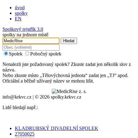
úvod
spolky
EN
Spolkový rejstřík 3.0
spolky na jednom místě
Hledat
Spolek
Pobočný spolek
Nenalezli jste požadovaný spolek? Zkuste zadat jen několik slov z
názvu.
Nebo zkuste místo „
Tělovýchovná jednota
“ zadat jen „
TJ
“ apod.
Oficiální a běžně užívaný název se mohou lišit.
info@krkvc.cz | © 2026 spolky.krkvc.cz
Lidé hledají např.:
KLADRUBSKÝ DIVADELNÍ SPOLEK
27050025