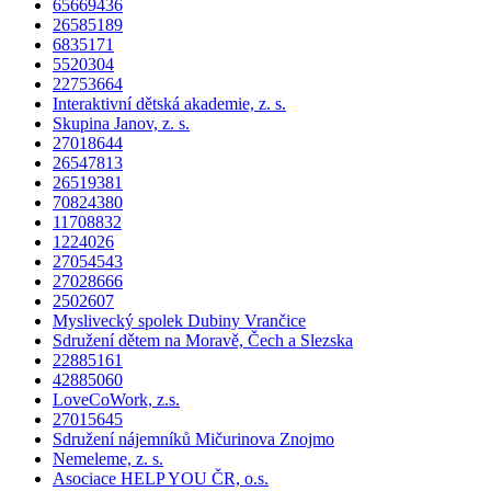
65669436
26585189
6835171
5520304
22753664
Interaktivní dětská akademie, z. s.
Skupina Janov, z. s.
27018644
26547813
26519381
70824380
11708832
1224026
27054543
27028666
2502607
Myslivecký spolek Dubiny Vrančice
Sdružení dětem na Moravě, Čech a Slezska
22885161
42885060
LoveCoWork, z.s.
27015645
Sdružení nájemníků Mičurinova Znojmo
Nemeleme, z. s.
Asociace HELP YOU ČR, o.s.