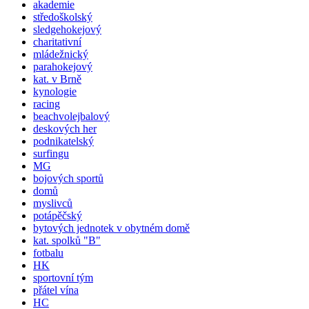
akademie
středoškolský
sledgehokejový
charitativní
mládežnický
parahokejový
kat. v Brně
kynologie
racing
beachvolejbalový
deskových her
podnikatelský
surfingu
MG
bojových sportů
domů
myslivců
potápěčský
bytových jednotek v obytném domě
kat.
spolků
"B"
fotbalu
HK
sportovní tým
přátel vína
HC