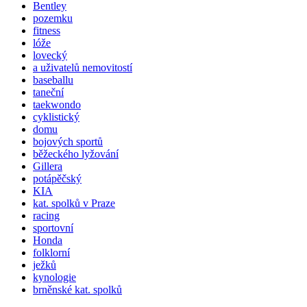
Bentley
pozemku
fitness
lóže
lovecký
a uživatelů nemovitostí
baseballu
taneční
taekwondo
cyklistický
domu
bojových sportů
běžeckého lyžování
Gillera
potápěčský
KIA
kat.
spolků
v Praze
racing
sportovní
Honda
folklorní
ježků
kynologie
brněnské kat.
spolků