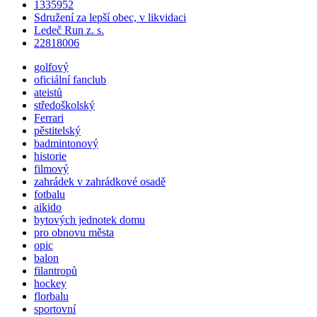
1335952
Sdružení za lepší obec, v likvidaci
Ledeč Run z. s.
22818006
golfový
oficiální fanclub
ateistů
středoškolský
Ferrari
pěstitelský
badmintonový
historie
filmový
zahrádek v zahrádkové osadě
fotbalu
aikido
bytových jednotek domu
pro obnovu města
opic
balon
filantropů
hockey
florbalu
sportovní