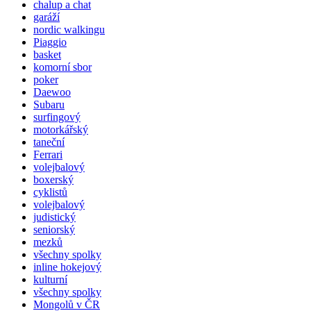
chalup a chat
garáží
nordic walkingu
Piaggio
basket
komorní sbor
poker
Daewoo
Subaru
surfingový
motorkářský
taneční
Ferrari
volejbalový
boxerský
cyklistů
volejbalový
judistický
seniorský
mezků
všechny spolky
inline hokejový
kulturní
všechny spolky
Mongolů v ČR