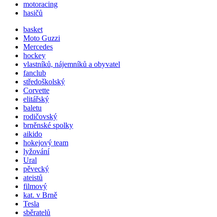
motoracing
hasičů
basket
Moto Guzzi
Mercedes
hockey
vlastníků, nájemníků a obyvatel
fanclub
středoškolský
Corvette
elitářský
baletu
rodičovský
brněnské spolky
aikido
hokejový team
lyžování
Ural
pěvecký
ateistů
filmový
kat. v Brně
Tesla
sběratelů