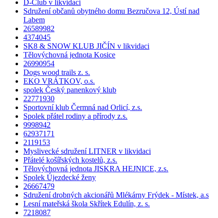
D-Club v likvidaci
Sdružení občanů obytného domu Bezručova 12, Ústí nad
Labem
26589982
4374045
SK8 & SNOW KLUB JIČÍN v likvidaci
Tělovýchovná jednota Kosice
26990954
Dogs wood trails z. s.
EKO VRÁTKOV, o.s.
spolek Český panenkový klub
22771930
Sportovní klub Čermná nad Orlicí, z.s.
Spolek přátel rodiny a přírody z.s.
9998942
62937171
2119153
Myslivecké sdružení LITNER v likvidaci
Přátelé košířských kostelů, z.s.
Tělovýchovná jednota JISKRA HEJNICE, z.s.
Spolek Újezdecké ženy
26667479
Sdružení drobných akcionářů Mlékárny Frýdek - Místek, a.s
Lesní mateřská škola Skřítek Edulín, z. s.
7218087