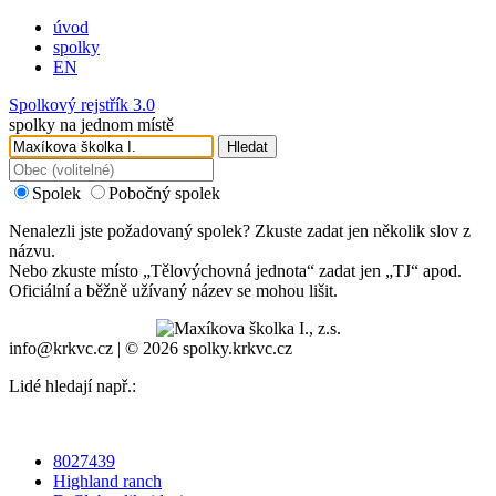
úvod
spolky
EN
Spolkový rejstřík 3.0
spolky na jednom místě
Hledat
Spolek
Pobočný spolek
Nenalezli jste požadovaný spolek? Zkuste zadat jen několik slov z
názvu.
Nebo zkuste místo „
Tělovýchovná jednota
“ zadat jen „
TJ
“ apod.
Oficiální a běžně užívaný název se mohou lišit.
info@krkvc.cz | © 2026 spolky.krkvc.cz
Lidé hledají např.:
8027439
Highland ranch