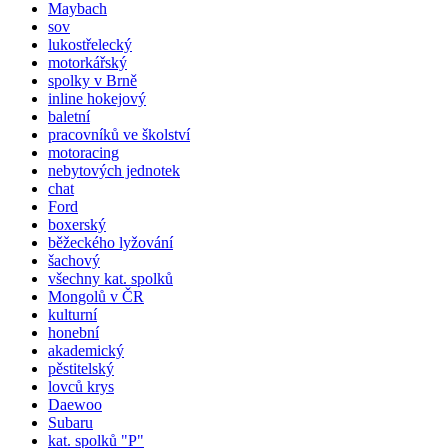
Maybach
sov
lukostřelecký
motorkářský
spolky v Brně
inline hokejový
baletní
pracovníků ve školství
motoracing
nebytových jednotek
chat
Ford
boxerský
běžeckého lyžování
šachový
všechny kat. spolků
Mongolů v ČR
kulturní
honební
akademický
pěstitelský
lovců krys
Daewoo
Subaru
kat.
spolků
"P"