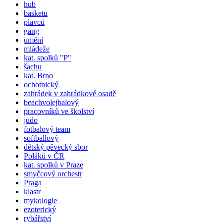
hub
basketu
plavců
gang
umění
mládeže
kat.
spolků
"P"
šachu
kat. Brno
ochotnický
zahrádek v zahrádkové osadě
beachvolejbalový
pracovníků ve školství
judo
fotbalový team
softballový
dětský pěvecký sbor
Poláků v ČR
kat.
spolků
v Praze
smyčcový orchestr
Praga
klastr
mykologie
ezoterický
rybářství