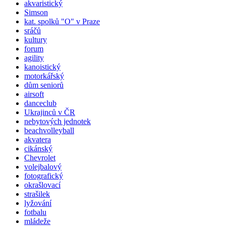
akvaristický
Simson
kat.
spolků
"O" v Praze
sráčů
kultury
forum
agility
kanoistický
motorkářský
dům seniorů
airsoft
danceclub
Ukrajinců v ČR
nebytových jednotek
beachvolleyball
akvatera
cikánský
Chevrolet
volejbalový
fotografický
okrašlovací
strašilek
lyžování
fotbalu
mládeže