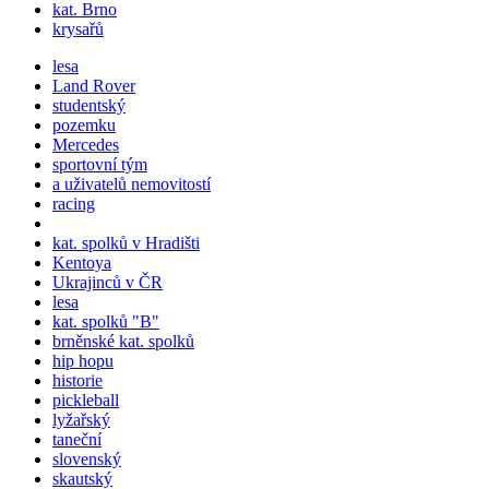
kat. Brno
krysařů
lesa
Land Rover
studentský
pozemku
Mercedes
sportovní tým
a uživatelů nemovitostí
racing
kat.
spolků
v Hradišti
Kentoya
Ukrajinců v ČR
lesa
kat.
spolků
"B"
brněnské kat.
spolků
hip hopu
historie
pickleball
lyžařský
taneční
slovenský
skautský