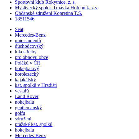
Sportovní klub Rokytnice, z. s.
Myslivecký spolek Trnávka Hořepník, z.s.
Občanské sdružení Kopretina T.S.
18511546
Seat
Mercedes-Benz
unie studentů
důchodcovský
lukostřelby
pro obnovu obce
Poláků v ČR
hokejbalový
horolezecký
kajakářský
kat.
spolků
v Hradišti
veslařů
Land Rover
nohejbalu
gentlemanský
golfu
sdružení
pražské kat.
spolků
hokejbalu
Mercedes-Benz