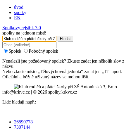
úvod
spolky
EN
Spolkový rejstřík 3.0
spolky na jednom místě
Hledat
Spolek
Pobočný spolek
Nenalezli jste požadovaný spolek? Zkuste zadat jen několik slov z
názvu.
Nebo zkuste místo „
Tělovýchovná jednota
“ zadat jen „
TJ
“ apod.
Oficiální a běžně užívaný název se mohou lišit.
info@krkvc.cz | © 2026 spolky.krkvc.cz
Lidé hledají např.:
26590778
7307144