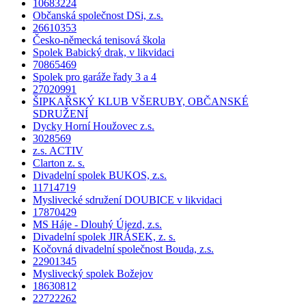
10683224
Občanská společnost DSi, z.s.
26610353
Česko-německá tenisová škola
Spolek Babický drak, v likvidaci
70865469
Spolek pro garáže řady 3 a 4
27020991
ŠIPKAŘSKÝ KLUB VŠERUBY, OBČANSKÉ
SDRUŽENÍ
Dycky Horní Houžovec z.s.
3028569
z.s. ACTIV
Clarton z. s.
Divadelní spolek BUKOS, z.s.
11714719
Myslivecké sdružení DOUBICE v likvidaci
17870429
MS Háje - Dlouhý Újezd, z.s.
Divadelní spolek JIRÁSEK, z. s.
Kočovná divadelní společnost Bouda, z.s.
22901345
Myslivecký spolek Božejov
18630812
22722262