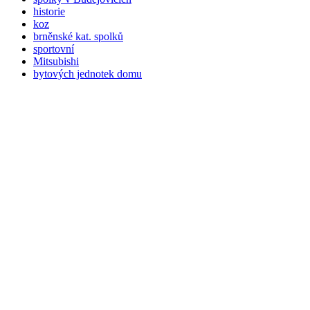
historie
koz
brněnské kat.
spolků
sportovní
Mitsubishi
bytových jednotek domu