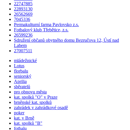
22747885
22893130
26562669
7045336
Permakulturní farma Pavlovsko z.s.
Fotbalový klub Třebětice, z.s.
26599236
Sdružení občanů obytného domu Bezručova 12, Ústí nad
Labem
27007511
mládežnické
Lotus
florbalu
seniorský
Aprilia
sběratelů
pro obnovu města
kat.
spolků
"O" v Praze
brněnské kat.
spolků
zahrádek v zahrádkové osadě
poker
kat. v Brně
kat.
spolků
"B"
fotbalu