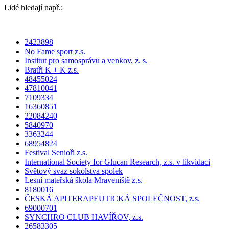
Lidé hledají např.:
2423898
No Fame sport z.s.
Institut pro samosprávu a venkov, z. s.
Bratři K + K z.s.
48455024
47810041
7109334
16360851
22084240
5840970
3363244
68954824
Festival Senioři z.s.
International Society for Glucan Research, z.s. v likvidaci
Světový svaz sokolstva spolek
Lesní mateřská škola Mraveniště z.s.
8180016
ČESKÁ APITERAPEUTICKÁ SPOLEČNOST, z.s.
69000701
SYNCHRO CLUB HAVÍŘOV, z.s.
26583305