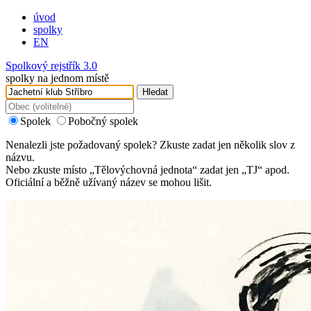
úvod
spolky
EN
Spolkový rejstřík 3.0
spolky na jednom místě
Hledat
Spolek
Pobočný spolek
Nenalezli jste požadovaný spolek? Zkuste zadat jen několik slov z
názvu.
Nebo zkuste místo „
Tělovýchovná jednota
“ zadat jen „
TJ
“ apod.
Oficiální a běžně užívaný název se mohou lišit.