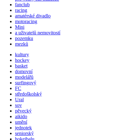
fanclub
racing
amatérské divadlo
motoracing
Mini
a uživatelů nemovitostí
pozemku
mezků
kultury
hockey
basket
domovní
modelářů
surfingový
FC
středoškolský
Ural
sov
pěvecký
aikido
umění
jednotek
seniorský
hokejbalu