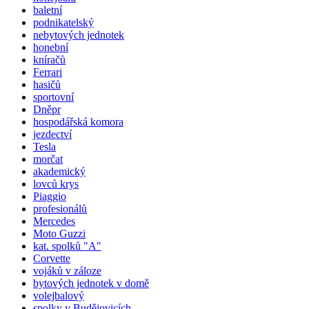
baletní
podnikatelský
nebytových jednotek
honební
kníračů
Ferrari
hasičů
sportovní
Dněpr
hospodářská komora
jezdectví
Tesla
morčat
akademický
lovců krys
Piaggio
profesionálů
Mercedes
Moto Guzzi
kat.
spolků
"A"
Corvette
vojáků v záloze
bytových jednotek v domě
volejbalový
spolky v Budějovicích