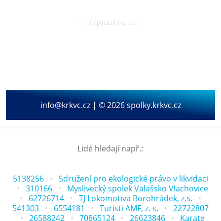
info@krkvc.cz | © 2026 spolky.krkvc.cz
Lidé hledají např.:
5138256
Sdružení pro ekologické právo v likvidaci
310166
Myslivecký spolek Valašsko Vlachovice
62726714
TJ Lokomotiva Borohrádek, z.s.
541303
6554181
Turisti AMF, z. s.
22722807
26588242
70865124
26623846
Karate