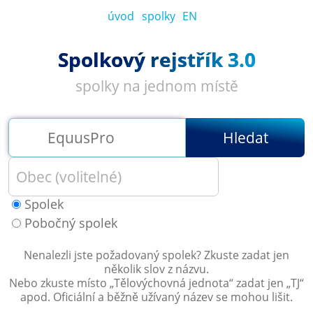
úvod
spolky
EN
Spolkový rejstřík 3.0
spolky na jednom místě
Hledat
Spolek
Pobočný spolek
Nenalezli jste požadovaný spolek? Zkuste zadat jen
několik slov z názvu.
Nebo zkuste místo „
Tělovýchovná jednota
“ zadat jen „
TJ
“
apod. Oficiální a běžně užívaný název se mohou lišit.