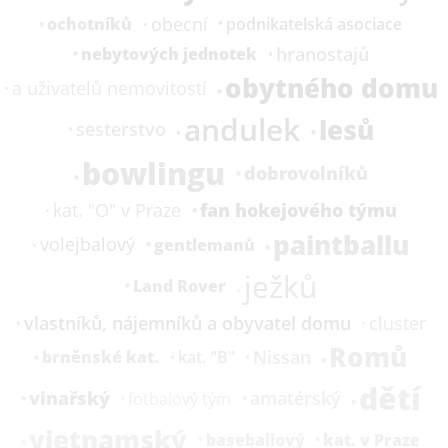
obecní
ochotníků
podnikatelská asociace
hranostajů
nebytových jednotek
obytného domu
a uživatelů nemovitostí
andulek
lesů
sesterstvo
bowlingu
dobrovolníků
fan hokejového týmu
kat.
"O" v Praze
paintballu
volejbalový
gentlemanů
ježků
Land Rover
vlastníků, nájemníků a obyvatel domu
cluster
Romů
Nissan
brněnské kat.
kat.
"B"
dětí
vinařský
amatérský
fotbalový tým
vietnamský
baseballový
kat.
v Praze