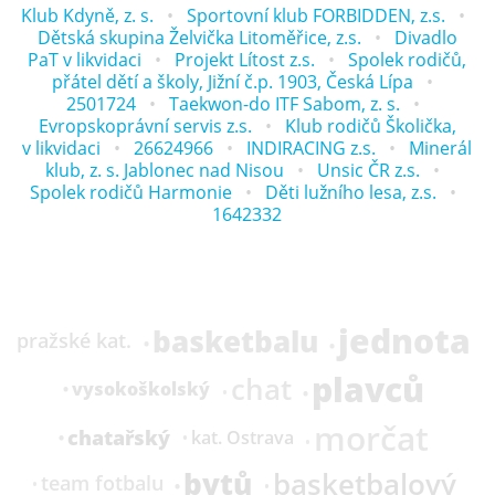
Klub Kdyně, z. s.
Sportovní klub FORBIDDEN, z.s.
Dětská skupina Želvička Litoměřice, z.s.
Divadlo
PaT v likvidaci
Projekt Lítost z.s.
Spolek rodičů,
přátel dětí a školy, Jižní č.p. 1903, Česká Lípa
2501724
Taekwon-do ITF Sabom, z. s.
Evropskoprávní servis z.s.
Klub rodičů Školička,
v likvidaci
26624966
INDIRACING z.s.
Minerál
klub, z. s. Jablonec nad Nisou
Unsic ČR z.s.
Spolek rodičů Harmonie
Děti lužního lesa, z.s.
1642332
jednota
basketbalu
pražské kat.
plavců
chat
vysokoškolský
morčat
chatařský
kat.
Ostrava
bytů
basketbalový
team fotbalu