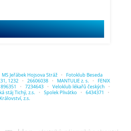
MS Jeřábek Hojsova Stráž
Fotoklub Beseda
231, 1232
26606038
MANTULIE z. s.
FENIX
1896351
7234643
Veloklub lékařů českých
á stáj Tichý, z.s.
Spolek Plivátko
6434371
álovství, z.s.