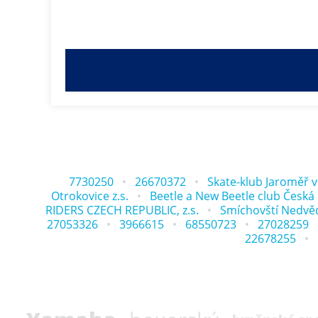
7730250
26670372
Skate-klub Jaroměř v 
Otrokovice z.s.
Beetle a New Beetle club Česká r
RIDERS CZECH REPUBLIC, z.s.
Smíchovští Nedvědi
27053326
3966615
68550723
27028259
22678255