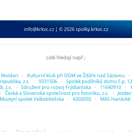
info@krkvc.cz | © 2026 spolky.krkvc.cz
Lidé hledají např.:
likvidaci
Kulturní klub při DDM ve Žďáře nad Sázavou
epublika, z.s.
9331506
Spolek podílníků domu č.p. 1
, z.s.
Sdružení pro rozvoj Frýdlantska
11640910
Česká a Slovenská společnost pro fotoniku, z.s.
Jezdeck
Muzejní spolek Velkobítešska
6002692
MAS Hanácké Kr