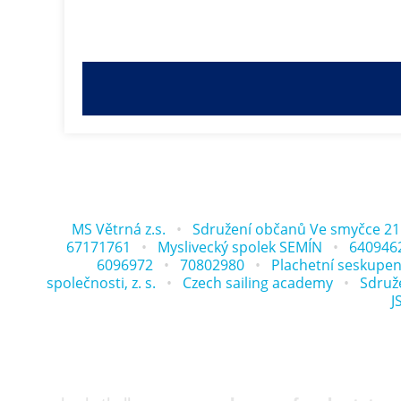
MS Větrná z.s.
Sdružení občanů Ve smyčce 21
67171761
Myslivecký spolek SEMÍN
640946
6096972
70802980
Plachetní seskupení 
společnosti, z. s.
Czech sailing academy
Sdruže
J