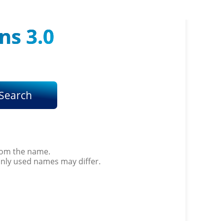
ns 3.0
Search
from the name.
only used names may differ.