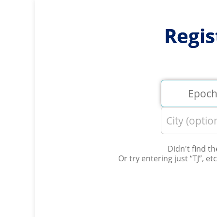
Regis
Didn't find t
Or try entering just “
TJ
”, et