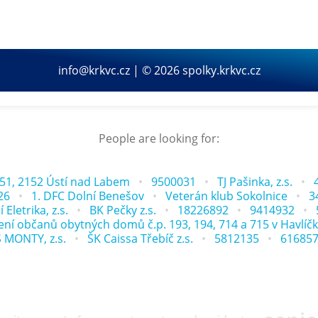
info@krkvc.cz | © 2026 spolky.krkvc.cz
People are looking for:
51, 2152 Ústí nad Labem
9500031
TJ Pašinka, z.s.
26
1. DFC Dolní Benešov
Veterán klub Sokolnice
3
Eletrika, z.s.
BK Pečky z.s.
18226892
9414932
ní občanů obytných domů č.p. 193, 194, 714 a 715 v Havlíčk
S MONTY, z.s.
ŠK Caissa Třebíč z.s.
5812135
61685