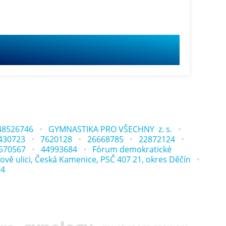
48526746
GYMNASTIKA PRO VŠECHNY z. s.
430723
7620128
26668785
22872124
570567
44993684
Fórum demokratické
ově ulici, Česká Kamenice, PSČ 407 21, okres Děčín
74