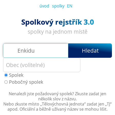
úvod
spolky
EN
Spolkový rejstřík 3.0
spolky na jednom místě
Hledat
Spolek
Pobočný spolek
Nenalezli jste požadovaný spolek? Zkuste zadat jen
několik slov z názvu.
Nebo zkuste místo „
Tělovýchovná jednota
“ zadat jen „
TJ
“
apod. Oficiální a běžně užívaný název se mohou lišit.