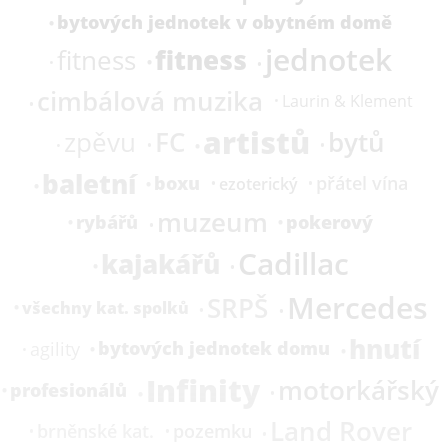
bytových jednotek v obytném domě
jednotek
fitness
fitness
cimbálová muzika
Laurin & Klement
artistů
FC
bytů
zpěvu
baletní
boxu
přátel vína
ezoterický
muzeum
rybářů
pokerový
Cadillac
kajakářů
Mercedes
SRPŠ
všechny kat. spolků
hnutí
bytových jednotek domu
agility
Infinity
motorkářský
profesionálů
Land Rover
brněnské kat.
pozemku