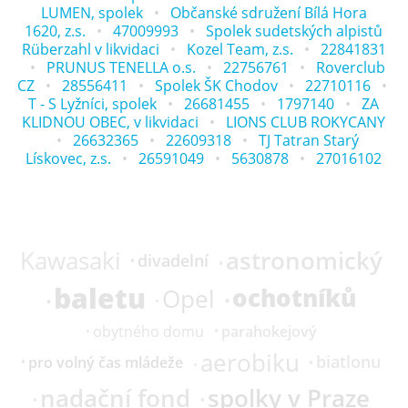
LUMEN, spolek
Občanské sdružení Bílá Hora
1620, z.s.
47009993
Spolek sudetských alpistů
Rüberzahl v likvidaci
Kozel Team, z.s.
22841831
PRUNUS TENELLA o.s.
22756761
Roverclub
CZ
28556411
Spolek ŠK Chodov
22710116
T - S Lyžníci, spolek
26681455
1797140
ZA
KLIDNOU OBEC, v likvidaci
LIONS CLUB ROKYCANY
26632365
22609318
TJ Tatran Starý
Lískovec, z.s.
26591049
5630878
27016102
astronomický
Kawasaki
divadelní
baletu
ochotníků
Opel
parahokejový
obytného domu
aerobiku
biatlonu
pro volný čas mládeže
nadační fond
spolky v Praze