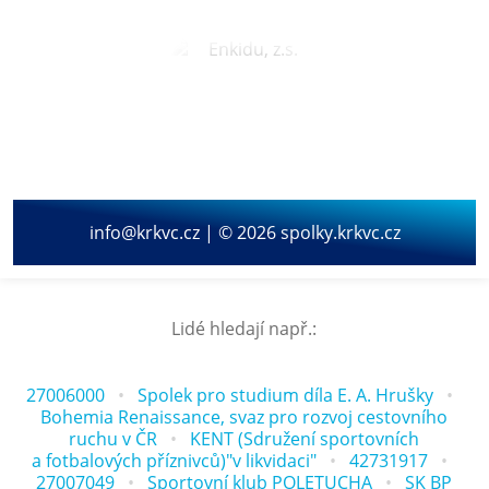
info@krkvc.cz | © 2026 spolky.krkvc.cz
Lidé hledají např.:
27006000
Spolek pro studium díla E. A. Hrušky
Bohemia Renaissance, svaz pro rozvoj cestovního
ruchu v ČR
KENT (Sdružení sportovních
a fotbalových příznivců)"v likvidaci"
42731917
27007049
Sportovní klub POLETUCHA
SK BP