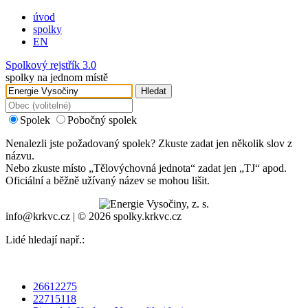
úvod
spolky
EN
Spolkový rejstřík 3.0
spolky na jednom místě
Hledat
Spolek
Pobočný spolek
Nenalezli jste požadovaný spolek? Zkuste zadat jen několik slov z
názvu.
Nebo zkuste místo „
Tělovýchovná jednota
“ zadat jen „
TJ
“ apod.
Oficiální a běžně užívaný název se mohou lišit.
info@krkvc.cz | © 2026 spolky.krkvc.cz
Lidé hledají např.:
26612275
22715118