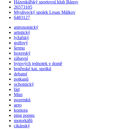
Házenkářský sportovní klub Bánov
26573105
Myslivecký spolek Lesan Málkov
6483127
astronomický
artistický
lyžařský
golfový
šermu
boxerský
zábavní
bytových jednotek v domě
brněnské kat.
spolků
debatní
potkanů
ochotnický
řád
Mini
pozemků
aero
komora
ping pongu
motorkářů
cikánský