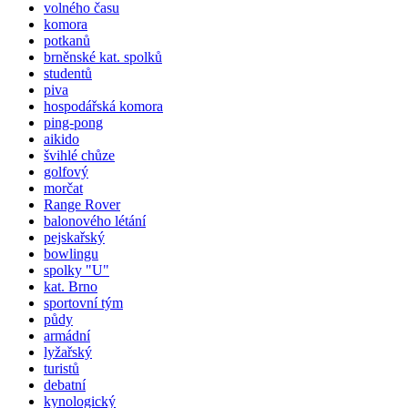
volného času
komora
potkanů
brněnské kat.
spolků
studentů
piva
hospodářská komora
ping-pong
aikido
švihlé chůze
golfový
morčat
Range Rover
balonového létání
pejskařský
bowlingu
spolky "U"
kat. Brno
sportovní tým
půdy
armádní
lyžařský
turistů
debatní
kynologický