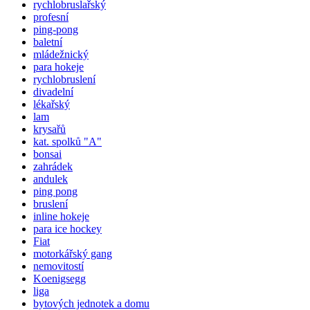
rychlobruslařský
profesní
ping-pong
baletní
mládežnický
para hokeje
rychlobruslení
divadelní
lékařský
lam
krysařů
kat.
spolků
"A"
bonsai
zahrádek
andulek
ping pong
bruslení
inline hokeje
para ice hockey
Fiat
motorkářský gang
nemovitostí
Koenigsegg
liga
bytových jednotek a domu