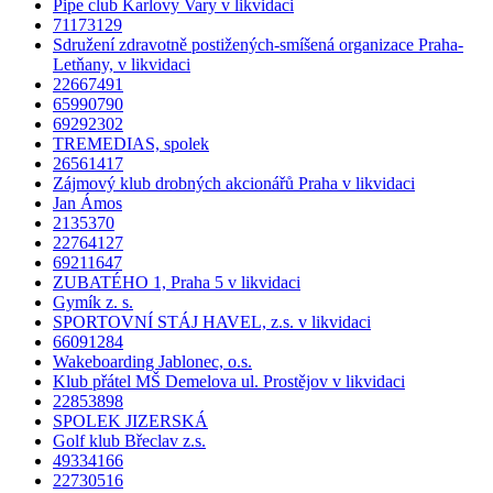
Pipe club Karlovy Vary v likvidaci
71173129
Sdružení zdravotně postižených-smíšená organizace Praha-
Letňany, v likvidaci
22667491
65990790
69292302
TREMEDIAS, spolek
26561417
Zájmový klub drobných akcionářů Praha v likvidaci
Jan Ámos
2135370
22764127
69211647
ZUBATÉHO 1, Praha 5 v likvidaci
Gymík z. s.
SPORTOVNÍ STÁJ HAVEL, z.s. v likvidaci
66091284
Wakeboarding Jablonec, o.s.
Klub přátel MŠ Demelova ul. Prostějov v likvidaci
22853898
SPOLEK JIZERSKÁ
Golf klub Břeclav z.s.
49334166
22730516