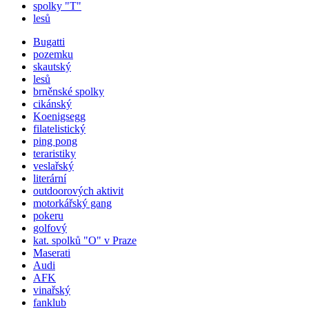
spolky "T"
lesů
Bugatti
pozemku
skautský
lesů
brněnské spolky
cikánský
Koenigsegg
filatelistický
ping pong
teraristiky
veslařský
literární
outdoorových aktivit
motorkářský gang
pokeru
golfový
kat.
spolků
"O" v Praze
Maserati
Audi
AFK
vinařský
fanklub