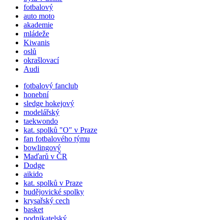
fotbalový
auto moto
akademie
mládeže
Kiwanis
oslů
okrašlovací
Audi
fotbalový fanclub
honební
sledge hokejový
modelářský
taekwondo
kat.
spolků
"O" v Praze
fan fotbalového týmu
bowlingový
Maďarů v ČR
Dodge
aikido
kat.
spolků
v Praze
budějovické spolky
krysařský cech
basket
podnikatelský