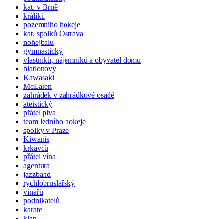
kat. v Brně
králíků
pozemního hokeje
kat.
spolků
Ostrava
nohejbalu
gymnastický
vlastníků, nájemníků a obyvatel domu
biatlonový
Kawasaki
McLaren
zahrádek v zahrádkové osadě
ateistický
přátel piva
team ledního hokeje
spolky v Praze
Kiwanis
krkavců
přátel vína
agentura
jazzband
rychlobruslařský
vinařů
podnikatelů
karate
klan