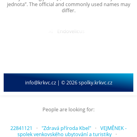
jednota
”. The official and commonly used names may
differ.
info@krkvc.cz | © 2026 spolky.krkvc.cz
People are looking for:
22841121
"Zdravá příroda Kbel"
VEJMĚNEK -
spolek venkovského ubytování a turistiky