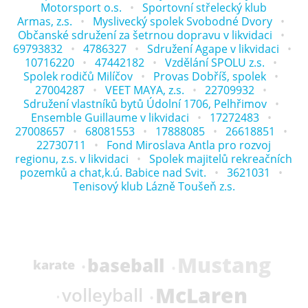
Motorsport o.s.
Sportovní střelecký klub
Armas, z.s.
Myslivecký spolek Svobodné Dvory
Občanské sdružení za šetrnou dopravu v likvidaci
69793832
4786327
Sdružení Agape v likvidaci
10716220
47442182
Vzdělání SPOLU z.s.
Spolek rodičů Milíčov
Provas Dobříš, spolek
27004287
VEET MAYA, z.s.
22709932
Sdružení vlastníků bytů Údolní 1706, Pelhřimov
Ensemble Guillaume v likvidaci
17272483
27008657
68081553
17888085
26618851
22730711
Fond Miroslava Antla pro rozvoj
regionu, z.s. v likvidaci
Spolek majitelů rekreačních
pozemků a chat,k.ú. Babice nad Svit.
3621031
Tenisový klub Lázně Toušeň z.s.
Mustang
baseball
karate
McLaren
volleyball