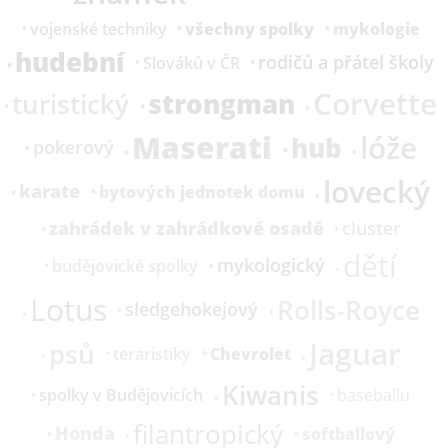
všechny spolky
mykologie
vojenské techniky
hudební
rodičů a přátel školy
Slováků v ČR
Corvette
strongman
turistický
Maserati
lóže
hub
pokerový
lovecký
karate
bytových jednotek domu
zahrádek v zahrádkové osadě
cluster
dětí
mykologický
budějovické spolky
Lotus
Rolls-Royce
sledgehokejový
Jaguar
psů
Chevrolet
teraristiky
Kiwanis
spolky v Budějovicích
baseballu
filantropický
Honda
softballový