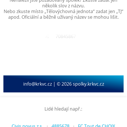
Nenalezli jste požadovaný spolek? Zkuste zadat jen
několik slov z názvu.
Nebo zkuste místo „
Tělovýchovná jednota
“ zadat jen „
TJ
“
apod. Oficiální a běžně užívaný název se mohou lišit.
info@krkvc.cz | © 2026 spolky.krkvc.cz
Lidé hledají např.:
Civis novus z.s.
4885678
FC Tout de CHOIX