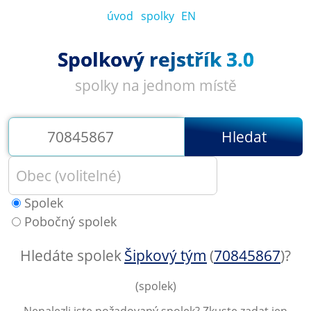
úvod
spolky
EN
Spolkový rejstřík 3.0
spolky na jednom místě
Hledat
Spolek
Pobočný spolek
Hledáte spolek
Šipkový tým
(
70845867
)
?
(spolek)