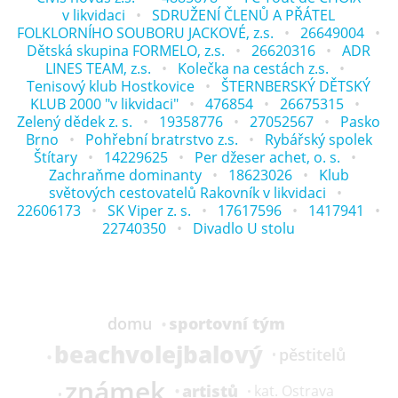
v likvidaci
SDRUŽENÍ ČLENŮ A PŘÁTEL
FOLKLORNÍHO SOUBORU JACKOVÉ, z.s.
26649004
Dětská skupina FORMELO, z.s.
26620316
ADR
LINES TEAM, z.s.
Kolečka na cestách z.s.
Tenisový klub Hostkovice
ŠTERNBERSKÝ DĚTSKÝ
KLUB 2000 "v likvidaci"
476854
26675315
Zelený dědek z. s.
19358776
27052567
Pasko
Brno
Pohřební bratrstvo z.s.
Rybářský spolek
Štítary
14229625
Per džeser achet, o. s.
Zachraňme dominanty
18623026
Klub
světových cestovatelů Rakovník v likvidaci
22606173
SK Viper z. s.
17617596
1417941
22740350
Divadlo U stolu
sportovní tým
domu
beachvolejbalový
pěstitelů
známek
artistů
kat.
Ostrava