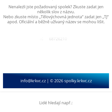
Nenalezli jste požadovaný spolek? Zkuste zadat jen
několik slov z názvu.
Nebo zkuste místo „
Tělovýchovná jednota
“ zadat jen „
TJ
“
apod. Oficiální a běžně užívaný název se mohou lišit.
info@krkvc.cz | © 2026 spolky.krkvc.cz
Lidé hledají např.: