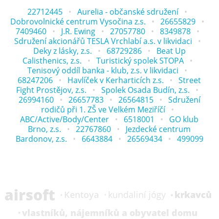
22712445
Aurelia - občanské sdružení
Dobrovolnické centrum Vysočina z.s.
26655829
7409460
J.R. Ewing
27057780
8349878
Sdružení akcionářů TESLA Vrchlabí a.s. v likvidaci
Deky z lásky, z.s.
68729286
Beat Up
Calisthenics, z.s.
Turistický spolek STOPA
Tenisový oddíl banka - klub, z.s. v likvidaci
68247206
Havlíček v Kerharticích z.s.
Street
Fight Prostějov, z.s.
Spolek Osada Budín, z.s.
26994160
26657783
26564815
Sdružení
rodičů při 1. ZŠ ve Velkém Meziříčí
ABC/Active/Body/Center
6518001
GO klub
Brno, z.s.
22767860
Jezdecké centrum
Bardonov, z.s.
6643884
26569434
499099
airsoft
krkavců
Kentoya
kundaliní jógy
vlastníků, nájemníků a obyvatel domu