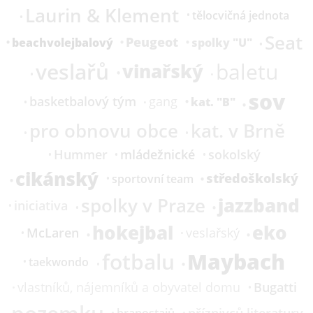
Laurin & Klement
tělocvičná jednota
Seat
Peugeot
beachvolejbalový
spolky "U"
veslařů
baletu
vinařský
sov
basketbalový tým
gang
kat.
"B"
pro obnovu obce
kat. v Brně
Hummer
mládežnické
sokolský
cikánský
středoškolský
sportovní team
jazzband
spolky v Praze
iniciativa
hokejbal
eko
McLaren
veslařský
Maybach
fotbalu
taekwondo
Bugatti
vlastníků, nájemníků a obyvatel domu