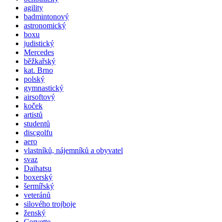
agility
badmintonový
astronomický
boxu
judistický
Mercedes
běžkařský
kat. Brno
polský
gymnastický
airsoftový
koček
artistů
studentů
discgolfu
aero
vlastníků, nájemníků a obyvatel
svaz
Daihatsu
boxerský
šermířský
veteránů
silového trojboje
ženský
Corvette