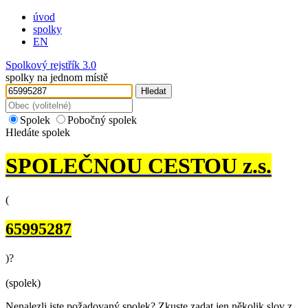
úvod
spolky
EN
Spolkový rejstřík 3.0
spolky na jednom místě
Hledat
Spolek
Pobočný spolek
Hledáte spolek
SPOLEČNOU CESTOU z.s.
(
65995287
)
?
(spolek)
Nenalezli jste požadovaný spolek? Zkuste zadat jen několik slov z