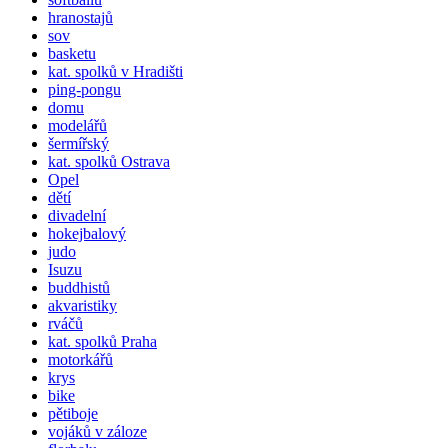
hranostajů
sov
basketu
kat.
spolků
v Hradišti
ping-pongu
domu
modelářů
šermířský
kat.
spolků
Ostrava
Opel
dětí
divadelní
hokejbalový
judo
Isuzu
buddhistů
akvaristiky
rváčů
kat.
spolků
Praha
motorkářů
krys
bike
pětiboje
vojáků v záloze