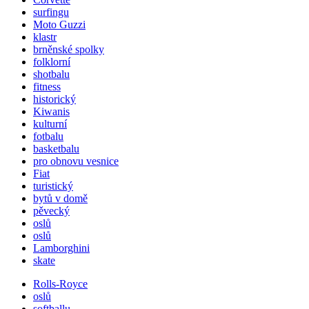
surfingu
Moto Guzzi
klastr
brněnské spolky
folklorní
shotbalu
fitness
historický
Kiwanis
kulturní
fotbalu
basketbalu
pro obnovu vesnice
Fiat
turistický
bytů v domě
pěvecký
oslů
oslů
Lamborghini
skate
Rolls-Royce
oslů
softballu