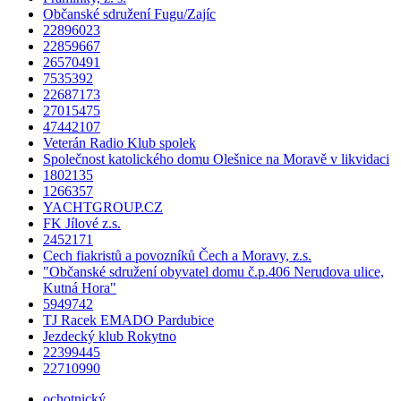
Občanské sdružení Fugu/Zajíc
22896023
22859667
26570491
7535392
22687173
27015475
47442107
Veterán Radio Klub spolek
Společnost katolického domu Olešnice na Moravě v likvidaci
1802135
1266357
YACHTGROUP.CZ
FK Jílové z.s.
2452171
Cech fiakristů a povozníků Čech a Moravy, z.s.
"Občanské sdružení obyvatel domu č.p.406 Nerudova ulice,
Kutná Hora"
5949742
TJ Racek EMADO Pardubice
Jezdecký klub Rokytno
22399445
22710990
ochotnický