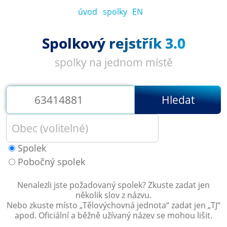
úvod
spolky
EN
Spolkový rejstřík 3.0
spolky na jednom místě
Hledat
Spolek
Pobočný spolek
Nenalezli jste požadovaný spolek? Zkuste zadat jen
několik slov z názvu.
Nebo zkuste místo „
Tělovýchovná jednota
“ zadat jen „
TJ
“
apod. Oficiální a běžně užívaný název se mohou lišit.