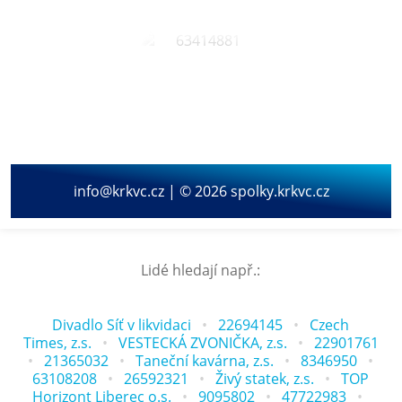
info@krkvc.cz | © 2026 spolky.krkvc.cz
Lidé hledají např.:
Divadlo Síť v likvidaci
22694145
Czech
Times, z.s.
VESTECKÁ ZVONIČKA, z.s.
22901761
21365032
Taneční kavárna, z.s.
8346950
63108208
26592321
Živý statek, z.s.
TOP
Horizont Liberec o.s.
9095802
47722983