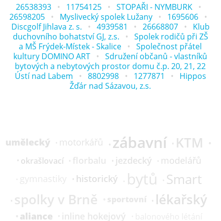
26538393
11754125
STOPAŘI - NYMBURK
26598205
Myslivecký spolek Lužany
1695606
Discgolf Jihlava z. s.
4939581
26668807
Klub
duchovního bohatství GJ, z.s.
Spolek rodičů při ZŠ
a MŠ Frýdek-Místek - Skalice
Společnost přátel
kultury DOMINO ART
Sdružení občanů - vlastníků
bytových a nebytových prostor domu č.p. 20, 21, 22
Ústí nad Labem
8802998
1277871
Hippos
Žďár nad Sázavou, z.s.
zábavní
KTM
umělecký
motorkářů
florbalu
jezdecký
modelářů
okrašlovací
bytů
Smart
historický
gymnastiky
spolky v Brně
lékařský
sportovní
aliance
inline hokejový
balonového létání