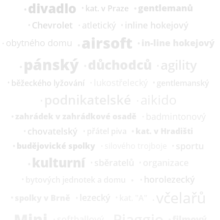
divadlo
gentlemanů
kat.
v Praze
Chevrolet
inline hokejový
atletický
airsoft
in-line hokejový
obytného domu
pánský
důchodců
agility
lukostřelecký
běžeckého lyžování
gentlemanský
podnikatelské
aikido
badmintonový
zahrádek v zahrádkové osadě
chovatelský
kat.
v Hradišti
přátel piva
sportu
budějovické spolky
silového trojboje
kulturní
sběratelů
organizace
horolezecký
bytových jednotek a domu
včelařů
lezecký
spolky v Brně
kat.
"A"
Mini
Piaggio
filmový
softballový