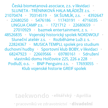
Česká biometanová asociace, z.s. v likvidaci
SLUNETA - TRÉNINKOVÁ HALA MLÁDEŽE z.s.
21070474
70314519
SK ŠUMLÍK, z.s.
4392647
22680250
5476186
11743191
4716035
LINGUA CAMP z.s.
1721712
22680659
27010929
bazmek entertainment, z. s.
48526835
Vojenský historický spolek NORDWOLF
Sluneční ateliér z.s.
Rozběháme Luži z. s.
22824367
MUSICA TEMPLI, spolek pro studium
duchovní hudby
Sportovní klub BOBY, v likvidaci
68247923
22669566
69780161
Sdružení
vlastníků domu Holčovice 225, 226 a 228
Podluží, o.s.
BNP Penguins z.s.
17693055
Klub vojenské historie GREIF spolek
taekwondo
Aprilia
elitářský
divadelní
pracovníků ve zdravotnictví