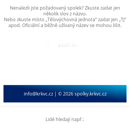
Nenalezli jste požadovaný spolek? Zkuste zadat jen
několik slov z názvu.
Nebo zkuste místo „
Tělovýchovná jednota
“ zadat jen „
TJ
“
apod. Oficiální a běžně užívaný název se mohou lišit.
info@krkvc.cz | © 2026 spolky.krkvc.cz
Lidé hledají např.: