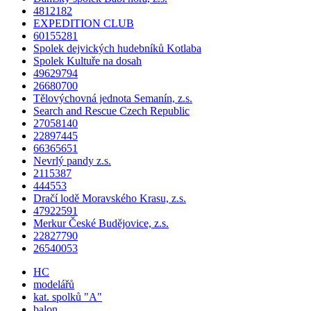
4812182
EXPEDITION CLUB
60155281
Spolek dejvických hudebníků Kotlaba
Spolek Kultuře na dosah
49629794
26680700
Tělovýchovná jednota Semanín, z.s.
Search and Rescue Czech Republic
27058140
22897445
66365651
Nevrlý pandy z.s.
2115387
444553
Dračí lodě Moravského Krasu, z.s.
47922591
Merkur České Budějovice, z.s.
22827790
26540053
HC
modelářů
kat.
spolků
"A"
balon