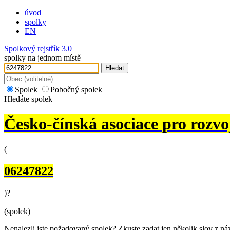
úvod
spolky
EN
Spolkový rejstřík 3.0
spolky na jednom místě
Hledat
Spolek
Pobočný spolek
Hledáte spolek
Česko-čínská asociace pro rozvoj 
(
06247822
)
?
(spolek)
Nenalezli jste požadovaný spolek? Zkuste zadat jen několik slov z ná