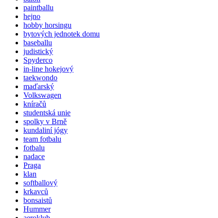
paintballu
hejno
hobby horsingu
bytových jednotek domu
baseballu
judistický
Spyderco
in-line hokejový
taekwondo
maďarský
Volkswagen
kníračů
studentská unie
spolky v Brně
kundaliní jógy
team fotbalu
fotbalu
nadace
Praga
klan
softballový
krkavců
bonsaistů
Hummer
aeroklub