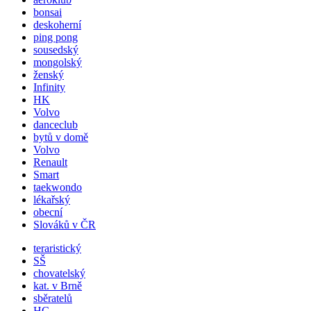
bonsai
deskoherní
ping pong
sousedský
mongolský
ženský
Infinity
HK
Volvo
danceclub
bytů v domě
Volvo
Renault
Smart
taekwondo
lékařský
obecní
Slováků v ČR
teraristický
SŠ
chovatelský
kat. v Brně
sběratelů
HC