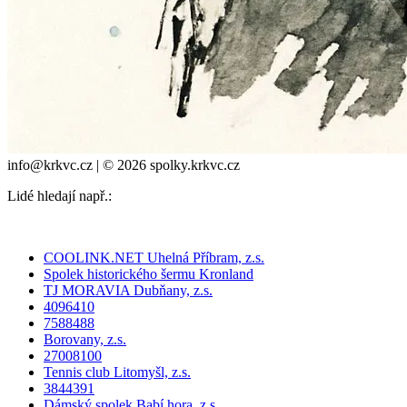
info@krkvc.cz | © 2026 spolky.krkvc.cz
Lidé hledají např.:
COOLINK.NET Uhelná Příbram, z.s.
Spolek historického šermu Kronland
TJ MORAVIA Dubňany, z.s.
4096410
7588488
Borovany, z.s.
27008100
Tennis club Litomyšl, z.s.
3844391
Dámský spolek Babí hora, z.s.