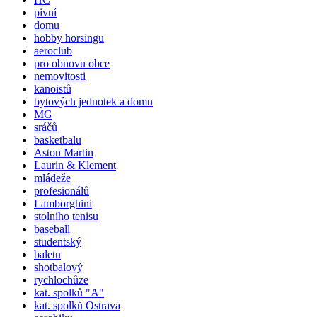
pivní
domu
hobby horsingu
aeroclub
pro obnovu obce
nemovitosti
kanoistů
bytových jednotek a domu
MG
sráčů
basketbalu
Aston Martin
Laurin & Klement
mládeže
profesionálů
Lamborghini
stolního tenisu
baseball
studentský
baletu
shotbalový
rychlochůze
kat.
spolků
"A"
kat.
spolků
Ostrava