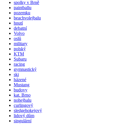
spolky v Brně
paintballu
pozemku
beachvolejbalu
hnutí
debatní
Volvo
oslů
military
polský
KTM
Subaru
racing
gymnastický
ski
házené
Mustang
budovy
kat. Brno
nohejbalu
curlingový
sledgehokejový
lidový dům
singulární