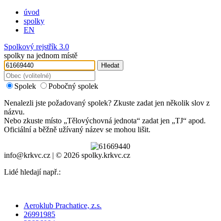
úvod
spolky
EN
Spolkový rejstřík 3.0
spolky na jednom místě
Hledat
Spolek
Pobočný spolek
Nenalezli jste požadovaný spolek? Zkuste zadat jen několik slov z
názvu.
Nebo zkuste místo „
Tělovýchovná jednota
“ zadat jen „
TJ
“ apod.
Oficiální a běžně užívaný název se mohou lišit.
info@krkvc.cz | © 2026 spolky.krkvc.cz
Lidé hledají např.:
Aeroklub Prachatice, z.s.
26991985