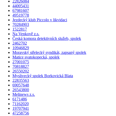
22826084
44005431
67981607
49519778
Jezdecký klub Piccolo v likvidaci
70284903
1522817
Na Venkově z.s.
Česká komora detektivních služeb, spolek
2462702
10946829
Moravský střelecký syndikát, zapsaný spolek
Matice svatokopecká, spolek
27001075
70818827
26550202
Myslivecký spolek Borkovická Blata
22835563
69057648
26543800
Melinews z.s.
6171486
71162020
19707941
47258756