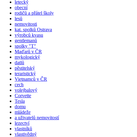
letecký
obecní
rodičů a přátel školy
lesů
nemovitosti
kat.
spolků
Ostrava
výrobců kvasu
gentlemanů
spolky "T"
Maďarů v ČR
mykologický
datlů
pěstitelský
teraristický
Vietnamců v ČR
cech
volejbalový
Corvette
Tesla
domu
mládeže
a uživatelů nemovitostí
lezectví
vlastníků
vlastivědný