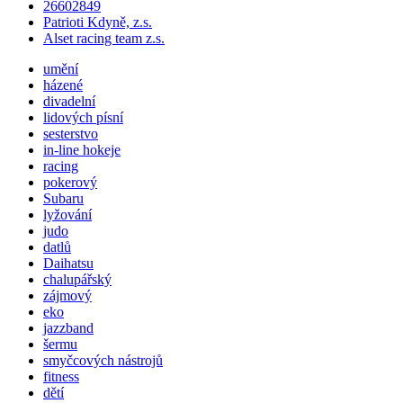
26602849
Patrioti Kdyně, z.s.
Alset racing team z.s.
umění
házené
divadelní
lidových písní
sesterstvo
in-line hokeje
racing
pokerový
Subaru
lyžování
judo
datlů
Daihatsu
chalupářský
zájmový
eko
jazzband
šermu
smyčcových nástrojů
fitness
dětí