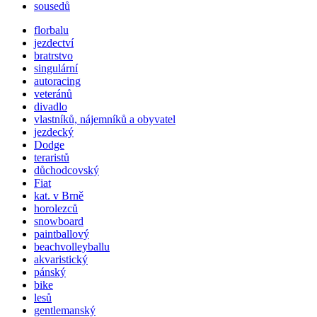
sousedů
florbalu
jezdectví
bratrstvo
singulární
autoracing
veteránů
divadlo
vlastníků, nájemníků a obyvatel
jezdecký
Dodge
teraristů
důchodcovský
Fiat
kat. v Brně
horolezců
snowboard
paintballový
beachvolleyballu
akvaristický
pánský
bike
lesů
gentlemanský