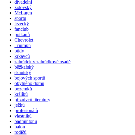
divadelní
židovský
McLaren
sportu
lezecký
fanclub
potkanů
Chevrolet
Triumph
půdy
krkavců
zahrádek v zahrádkové osadě
běžkařský
skautský
bojových sportů
obytného domu
pozemků
králíků
příznivců literatury
ježků
profesionálů
vlastníků
badmintonu
balon
rodičů