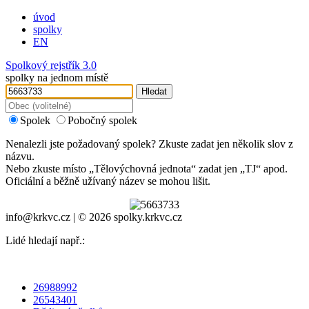
úvod
spolky
EN
Spolkový rejstřík 3.0
spolky na jednom místě
Hledat
Spolek
Pobočný spolek
Nenalezli jste požadovaný spolek? Zkuste zadat jen několik slov z
názvu.
Nebo zkuste místo „
Tělovýchovná jednota
“ zadat jen „
TJ
“ apod.
Oficiální a běžně užívaný název se mohou lišit.
info@krkvc.cz | © 2026 spolky.krkvc.cz
Lidé hledají např.:
26988992
26543401