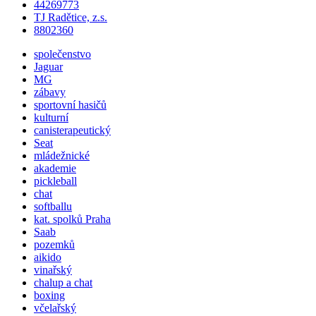
44269773
TJ Radětice, z.s.
8802360
společenstvo
Jaguar
MG
zábavy
sportovní hasičů
kulturní
canisterapeutický
Seat
mládežnické
akademie
pickleball
chat
softballu
kat.
spolků
Praha
Saab
pozemků
aikido
vinařský
chalup a chat
boxing
včelařský