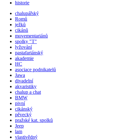
historie
chalupářský
Romů
ježků
cikánů
movementariánů
spolky "T"
lyžování
pastafariánský
akademie
HC
asociace podnikatelů
Jawa
divadelní
akvaristiky
chalup a chat
BMW
pivní
cikánský
pěvecký
pražské kat.
spolků
Jeep
lam
vlastivědný