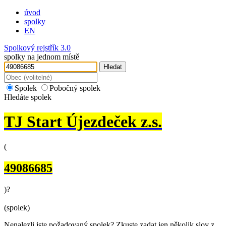
úvod
spolky
EN
Spolkový rejstřík 3.0
spolky na jednom místě
Hledat
Spolek
Pobočný spolek
Hledáte spolek
TJ Start Újezdeček z.s.
(
49086685
)
?
(spolek)
Nenalezli jste požadovaný spolek? Zkuste zadat jen několik slov z