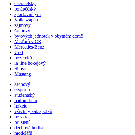
sběratelský
potápěčský
sportovní tým
Volkswagen
zájmový
šachový
bytových jednotek v obytném domě
Maďarů v ČR
Mercedes-Benz
Ural
pozemků
in-line hokejový
Simson
Mustang
šachový
e-sportu
studentský
badmintonu
hokeje
všechny kat. spolků
polský
bruslení
dechová hudba
modelářů