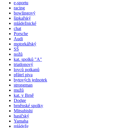
e-sportu
racing
bowlingový
šipkařský
mládežnické
chat
Porsche
Audi
motorkářský
SŠ
nožů
kat.
spolků
"A"
triatlonový
lovců potkanů
přátel piva
bytových jednotek
strongman
mužů
kat. v Brně
Dodge
brněnské spolky
Mitsubishi
hasičský
Yamaha
mládeže