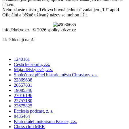
názvu.
Nebo zkuste místo „
Tělovýchovná jednota
“ zadat jen „
TJ
“ apod.
Oficiální a běžně užívaný název se mohou lišit.
info@krkvc.cz | © 2026 spolky.krkvc.cz
Lidé hledají např.:
1240161
Cesta ke sportu, z.s.
Mája-dětský svět, z.s.
Společnost přátel historie města Chrastavy z.s.
22869638
26557631
19085346
27016196
22757180
22675825
Ecclesia podcast, z. s.
8435464
Klub přátel motorismu Kosice, z.s.
Chess club MER