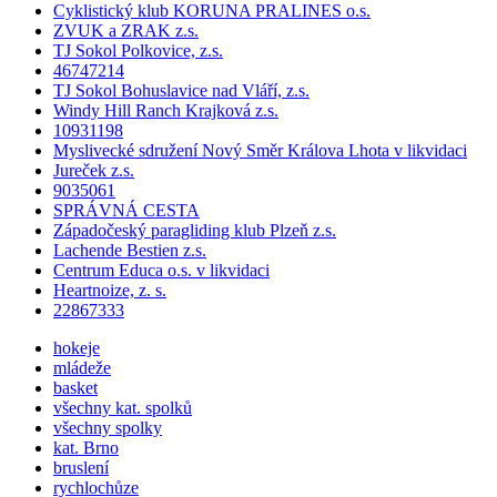
Cyklistický klub KORUNA PRALINES o.s.
ZVUK a ZRAK z.s.
TJ Sokol Polkovice, z.s.
46747214
TJ Sokol Bohuslavice nad Vláří, z.s.
Windy Hill Ranch Krajková z.s.
10931198
Myslivecké sdružení Nový Směr Králova Lhota v likvidaci
Jureček z.s.
9035061
SPRÁVNÁ CESTA
Západočeský paragliding klub Plzeň z.s.
Lachende Bestien z.s.
Centrum Educa o.s. v likvidaci
Heartnoize, z. s.
22867333
hokeje
mládeže
basket
všechny kat. spolků
všechny spolky
kat. Brno
bruslení
rychlochůze