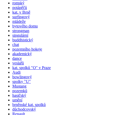
romský
potápěčů
kat. v Brně
surfingový
mládeže
bytového domu
strongman
singulární
buddhistický
chat
pozemního hokeje
akademický
dance
veslařů
kat.
spolků
"O" v Praze
Audi
bowlingový
spolky "U"
Mustang
pozemků
hasičský
umění
brněnské kat.
spolků
důchodcovský
Renault