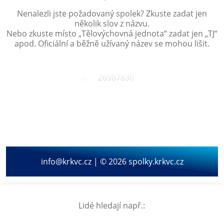
Nenalezli jste požadovaný spolek? Zkuste zadat jen
několik slov z názvu.
Nebo zkuste místo „
Tělovýchovná jednota
“ zadat jen „
TJ
“
apod. Oficiální a běžně užívaný název se mohou lišit.
info@krkvc.cz | © 2026 spolky.krkvc.cz
Lidé hledají např.: