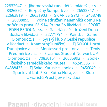
22832947
Jihomoravská rada dětí a mládeže, z.s.
8326592
Bezpečný Šumperk z.s.
26533847
22663819
26631903
SK ARIES GYM
2458748
26988895
Volné sdružení nájemníků domu Na
poříčním právu 6/1914, Praha 2 v likvidaci
SPORT
EDEN BEROUN, z.s.
Saleziánské sdružení Dona
Boska v likvidaci
22771794
Paintball Game
Olomouc z. s.
Syrský klub v České republice
v likvidaci
Khamoro(Sluníčko)
TJ SOKOL Horní
Dunajovice z.s.
Montessori prostor z. s.
Tenis
Předměřice z. s.
Erasmus Student Network UP
Olomouc, z.s.
70830151
26635992
Spolek
českého zemědělského muzea
45249385
64388433
TJ Sokol Katusice, spolek
9456040
Sportovní klub Sršni Kutná Hora, z.s.
Klub
akvaristů Prostějov v likvidaci
Pagani
divadelní
handball team