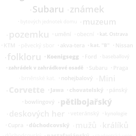
Subaru
známek
muzeum
bytových jednotek domu
pozemku
umění
obecní
kat.
Ostrava
KTM
akva-tera
Nissan
pěvecký sbor
kat.
"B"
folkloru
Koenigsegg
Ford
baseballový
Subaru
Praga
zahrádek v zahrádkové osadě
Mini
nohejbalový
brněnské kat.
Corvette
Jawa
chovatelský
pánský
pětibojařský
bowlingový
deskových her
veteránský
kynologie
mužů
králíků
důchodcovský
Cupra
pastafariánský
důchodcovský
studentská unie