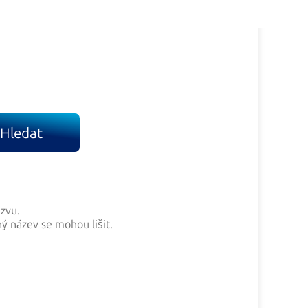
Hledat
ázvu.
ný název se mohou lišit.