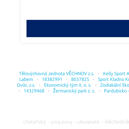
Tělovýchovná Jednota VĚCHNOV z.s.
Kelly Sport 
Labem
18382991
8037825
Sport Kladno K
Dvůr, z.s.
Ekonomický tým II, o. s.
Zodiakální škol
14329468
Žermanický park z. s.
Pardubicko -
chatařský
důchodc
ping pong
chovatelů