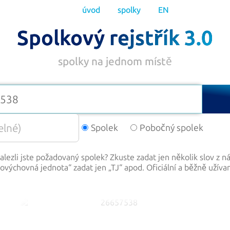
úvod
spolky
EN
Spolkový rejstřík 3.0
spolky na jednom místě
Spolek
Pobočný spolek
lezli jste požadovaný spolek? Zkuste zadat jen několik slov z n
lovýchovná jednota
“ zadat jen „
TJ
“ apod. Oficiální a běžně užíva