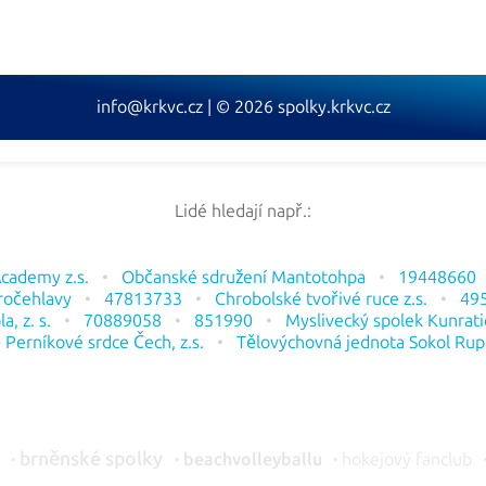
info@krkvc.cz | © 2026 spolky.krkvc.cz
Lidé hledají např.:
Academy z.s.
Občanské sdružení Mantotohpa
19448660
ročehlavy
47813733
Chrobolské tvořivé ruce z.s.
49
a, z. s.
70889058
851990
Myslivecký spolek Kunrati
 Perníkové srdce Čech, z.s.
Tělovýchovná jednota Sokol Rupre
ů
brněnské spolky
beachvolleyballu
hokejový fanclub