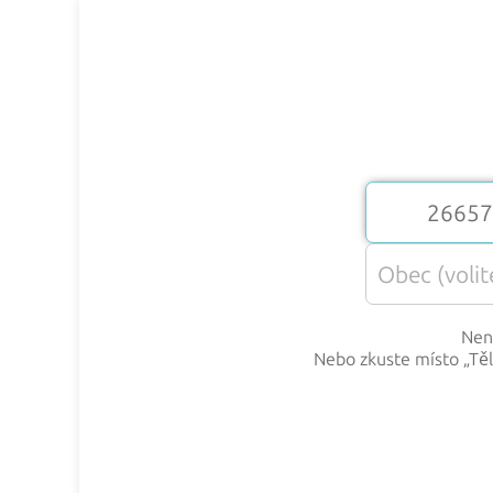
Nena
Nebo zkuste místo „
Tě