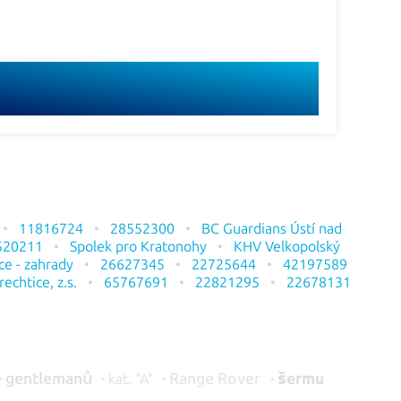
11816724
28552300
BC Guardians Ústí nad
520211
Spolek pro Kratonohy
KHV Velkopolský
ce - zahrady
26627345
22725644
42197589
chtice, z.s.
65767691
22821295
22678131
gentlemanů
Range Rover
šermu
kat.
"A"