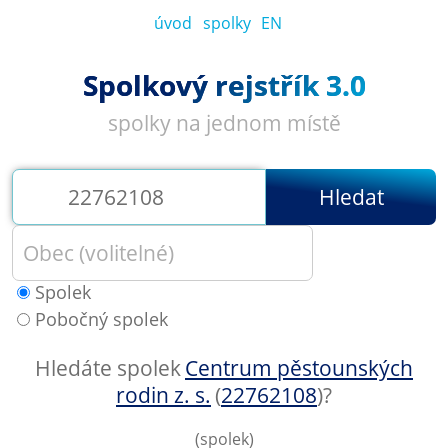
úvod
spolky
EN
Spolkový rejstřík 3.0
spolky na jednom místě
Hledat
Spolek
Pobočný spolek
Hledáte spolek
Centrum pěstounských
rodin z. s.
(
22762108
)
?
(spolek)