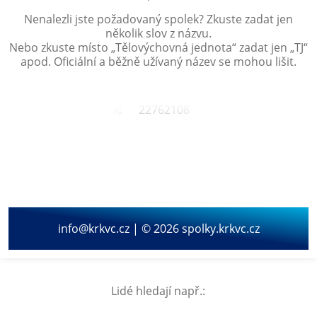
Nenalezli jste požadovaný spolek? Zkuste zadat jen
několik slov z názvu.
Nebo zkuste místo „
Tělovýchovná jednota
“ zadat jen „
TJ
“
apod. Oficiální a běžně užívaný název se mohou lišit.
info@krkvc.cz | © 2026 spolky.krkvc.cz
Lidé hledají např.: