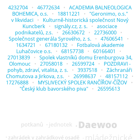
4232704
46772634
ACADEMIA BALNEOLOGICA
BOHEMICA, o.s.
18811221
"Geronimo, o.s."
v likvidaci
Kulturně-historická společnost Nový
Kuncberk
signály.cz, z. s.
asociace
podnikatelů, z.s.
26630672
22736000
Společnost generála Syrového, z. s.
47606541
1634721
67180132
Fotbalová akademie
Luhačovice o.s.
68157738
60166401
27013839
Spolek vlastníků domu Erenburgova 34,
Olomouc
27058018
26599724
POZDRAVI -
pohyb, zdraví, vitalita, z. s.
3937518
Záchranáři
Chomutova a Jirkova, z.s.
26998637
48157112
17276888
MYSLIVECKÝ SPOLEK RANČÍŘOV-ČÍŽOV
"Český klub bavorského piva"
26595613
Daewoo
potkanů
jednotek
mládežnické
zahrádek v zahrádkové osadě