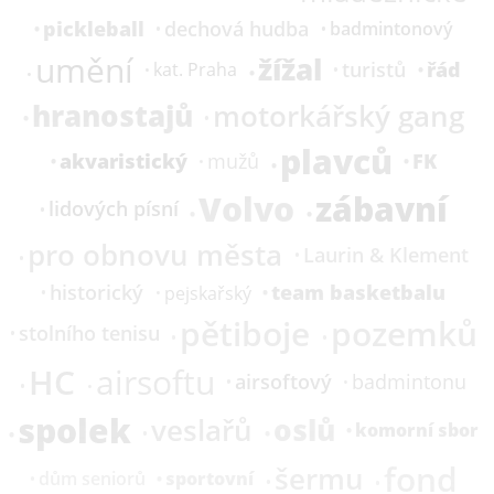
pickleball
dechová hudba
badmintonový
umění
žížal
řád
turistů
kat.
Praha
hranostajů
motorkářský gang
plavců
akvaristický
FK
mužů
Volvo
zábavní
lidových písní
pro obnovu města
Laurin & Klement
team basketbalu
historický
pejskařský
pětiboje
pozemků
stolního tenisu
HC
airsoftu
airsoftový
badmintonu
spolek
oslů
veslařů
komorní sbor
fond
šermu
sportovní
dům seniorů