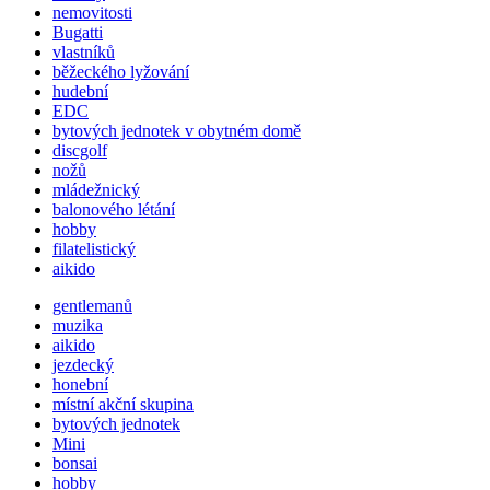
nemovitosti
Bugatti
vlastníků
běžeckého lyžování
hudební
EDC
bytových jednotek v obytném domě
discgolf
nožů
mládežnický
balonového létání
hobby
filatelistický
aikido
gentlemanů
muzika
aikido
jezdecký
honební
místní akční skupina
bytových jednotek
Mini
bonsai
hobby