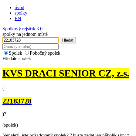
úvod
spolky
EN
Spolkový rejstřík 3.0
spolky na jednom místě
Hledat
Spolek
Pobočný spolek
Hledáte spolek
KVS DRACI SENIOR CZ, z.s.
(
22183728
)
?
(spolek)
Nenalezli jste požadovaný spolek? Zkuste zadat jen několik slov z