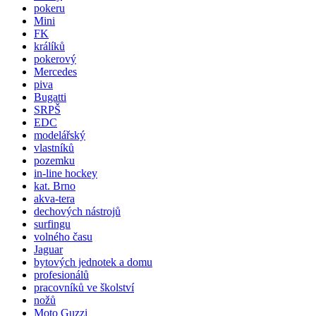
pokeru
Mini
FK
králíků
pokerový
Mercedes
piva
Bugatti
SRPŠ
EDC
modelářský
vlastníků
pozemku
in-line hockey
kat. Brno
akva-tera
dechových nástrojů
surfingu
volného času
Jaguar
bytových jednotek a domu
profesionálů
pracovníků ve školství
nožů
Moto Guzzi