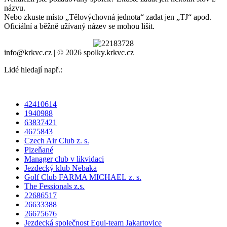
názvu.
Nebo zkuste místo „
Tělovýchovná jednota
“ zadat jen „
TJ
“ apod.
Oficiální a běžně užívaný název se mohou lišit.
info@krkvc.cz | © 2026 spolky.krkvc.cz
Lidé hledají např.:
42410614
1940988
63837421
4675843
Czech Air Club z. s.
Plzeňané
Manager club v likvidaci
Jezdecký klub Nebaka
Golf Club FARMA MICHAEL z. s.
The Fessionals z.s.
22686517
26633388
26675676
Jezdecká společnost Equi-team Jakartovice