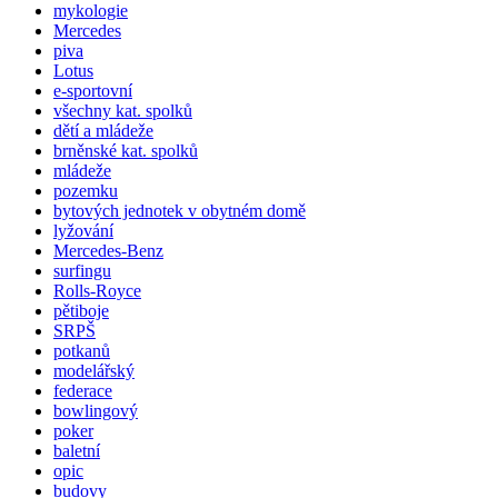
mykologie
Mercedes
piva
Lotus
e-sportovní
všechny kat. spolků
dětí a mládeže
brněnské kat.
spolků
mládeže
pozemku
bytových jednotek v obytném domě
lyžování
Mercedes-Benz
surfingu
Rolls-Royce
pětiboje
SRPŠ
potkanů
modelářský
federace
bowlingový
poker
baletní
opic
budovy