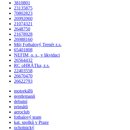
3810801
23135875
70802823
26992060
21074321
2648750
21678928
26988160
Můj Fotbalový Trenér z.s.
65401808
NEFIM, o. s., v likvidaci
26564432
RC oHRÁTka, z.s.
22403558
26670470
26622793
motorkářů
gentlemanů
debatní
primátů
aeroclub
fotbalový team
kat.
spolků
v Praze
ochotnický