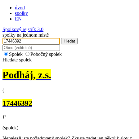
úvod
spolky
EN
Spolkový rejstřík 3.0
spolky na jednom místě
Hledat
Spolek
Pobočný spolek
Hledáte spolek
Podháj, z.s.
(
17446392
)
?
(spolek)
Nenalezli jste požadovaný spolek? Zkuste zadat jen několik slov z