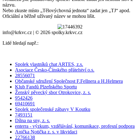
názvu.
Nebo zkuste místo „
Tělovýchovná jednota
“ zadat jen „
TJ
“ apod.
Oficiální a běžně užívaný název se mohou lišit.
info@krkvc.cz | © 2026 spolky.krkvc.cz
Lidé hledají např.:
Spolek vlastníků chat ARTES, z.s.
Asociace Česko-Čínského přátelství o.s.
28556071
Občanské sdružení Společnost F.Fellnera a H.Helmera
Klub Fandů Plzeňského Sportu
Ženský pěvecký sbor Otrokovice, z. s.
9542426
69410691
Spolek společenské zábavy V Koutku
7493151
Dílna na sny, z. s.
enterra - výzkum, vzdělávání, komunikace, profesní podpora
Anička Notička z. s. v likvidaci
22766138