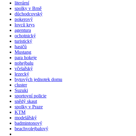
literární
spolky v Brně
důchodcovský
pokerový
lovců krys
agentura
ochotnický
turistický
hasičů
Mustang
para hokeje
nohejbalu
včelařský
lezecký
bytových jednotek domu
cluster
Suzuki
sportovní policie
snědý skaut
spolky v Praze
KTM
modelářský
badmintonový
beachvolejbalový