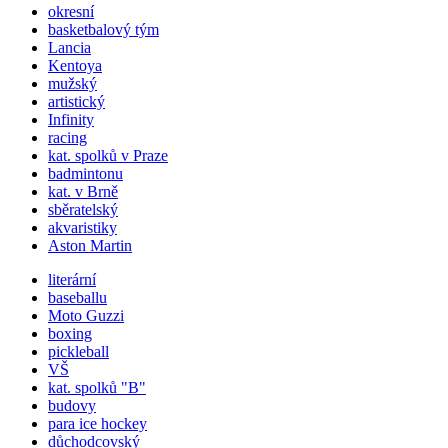
okresní
basketbalový tým
Lancia
Kentoya
mužský
artistický
Infinity
racing
kat.
spolků
v Praze
badmintonu
kat. v Brně
sběratelský
akvaristiky
Aston Martin
literární
baseballu
Moto Guzzi
boxing
pickleball
VŠ
kat.
spolků
"B"
budovy
para ice hockey
důchodcovský