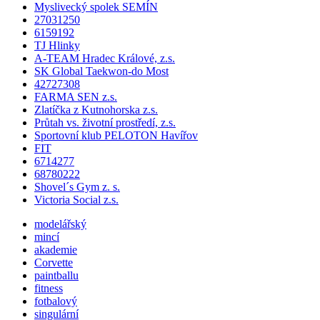
Myslivecký spolek SEMÍN
27031250
6159192
TJ Hlinky
A-TEAM Hradec Králové, z.s.
SK Global Taekwon-do Most
42727308
FARMA SEN z.s.
Zlatíčka z Kutnohorska z.s.
Průtah vs. životní prostředí, z.s.
Sportovní klub PELOTON Havířov
FIT
6714277
68780222
Shovel´s Gym z. s.
Victoria Social z.s.
modelářský
mincí
akademie
Corvette
paintballu
fitness
fotbalový
singulární