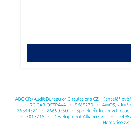
ABC ČR (Audit Bureau of Circulations CZ - Kancelář ověřo
RC CAR OSTRAVA
9689273
AMOS, sdruže
26544521
26650550
Spolek přidružených osad Č
5015715
Development Alliance, z.s.
47498
Nemotice z.s.