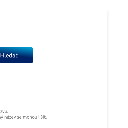
Hledat
ázvu.
ný název se mohou lišit.