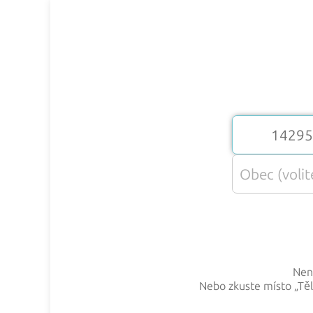
Nena
Nebo zkuste místo „
Tě