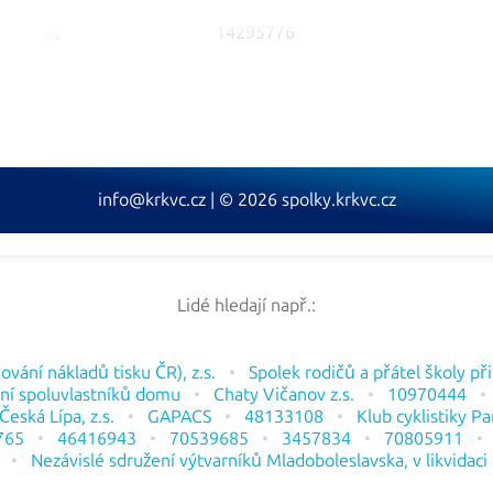
info@krkvc.cz | © 2026 spolky.krkvc.cz
Lidé hledají např.:
vání nákladů tisku ČR), z.s.
Spolek rodičů a přátel školy př
ní spoluvlastníků domu
Chaty Vičanov z.s.
10970444
eská Lípa, z.s.
GAPACS
48133108
Klub cyklistiky P
765
46416943
70539685
3457834
70805911
Nezávislé sdružení výtvarníků Mladoboleslavska, v likvidaci