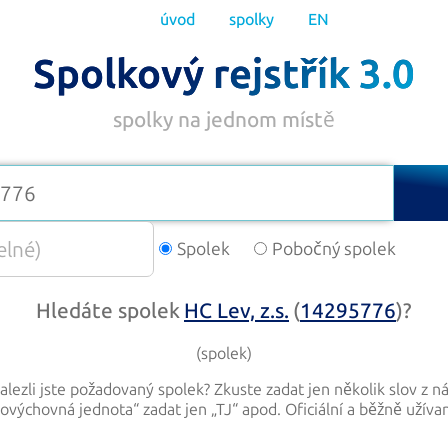
úvod
spolky
EN
Spolkový rejstřík 3.0
spolky na jednom místě
Spolek
Pobočný spolek
Hledáte spolek
HC Lev, z.s.
(
14295776
)
?
(spolek)
lezli jste požadovaný spolek? Zkuste zadat jen několik slov z n
lovýchovná jednota
“ zadat jen „
TJ
“ apod. Oficiální a běžně užíva