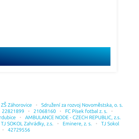
i ZŠ Záhorovice
Sdružení za rozvoj Novoměstska, o. s.
22821899
21068160
FC Písek fotbal z. s.
ardubice
AMBULANCE NODE - CZECH REPUBLIC, z.s.
TJ SOKOL Zahrádky, z.s.
Eminere, z. s.
TJ Sokol
42729556