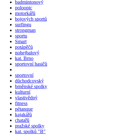
badmintonový
poloopic
motorkářů
bojových sportů
surfingu
strongman
sportu
Smart
potápěčů
nohejbalový
kat. Brno
sportovní hasičů
sportovní
důchodcovský
brněnské spolky
kulturní
vlastivědný
fitness
pétanque
kajakářů
chatařů
pražské spolky
kat.
spolků
"B"