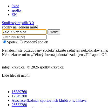
úvod
spolky
EN
Spolkový rejstřík 3.0
spolky na jednom místě
Hledat
Spolek
Pobočný spolek
Nenalezli jste požadovaný spolek? Zkuste zadat jen několik slov z ná
Nebo zkuste místo „
Tělovýchovná jednota
“ zadat jen „
TJ
“ apod. Ofic
info@krkvc.cz | © 2026 spolky.krkvc.cz
Lidé hledají např.:
16389760
17545200
Asociace školních sportovních klubů o. s. Jihlava
26532280