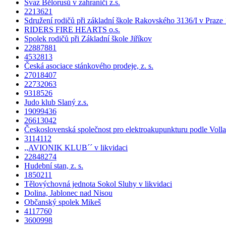
Svaz Bělorusů v zahraničí z.s.
2213621
Sdružení rodičů při základní škole Rakovského 3136/I v Praze 
RIDERS FIRE HEARTS o.s.
Spolek rodičů při Základní škole Jiříkov
22887881
4532813
Česká asociace stánkového prodeje, z. s.
27018407
22732063
9318526
Judo klub Slaný z.s.
19099436
26613042
Československá společnost pro elektroakupunkturu podle Volla 
3114112
,,AVIONIK KLUB´´ v likvidaci
22848274
Hudební stan, z. s.
1850211
Tělovýchovná jednota Sokol Sluhy v likvidaci
Dolina, Jablonec nad Nisou
Občanský spolek Mikeš
4117760
3600998