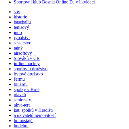
Sportovní klub Bosnia Online Eu v likvidaci
sov
historie
baseballu
tenisový
judo
rybářství
sesterstvo
tajný
airsoftový
Slováků v ČR
in-line hockey
sportovní družstvo
bytové družstvo
šermu
biliardu
spolky v Brně
plavců
seniorský
akva-tera
kat.
spolků
v Hradišti
a uživatelů nemovitostí
hranostajů
hudební