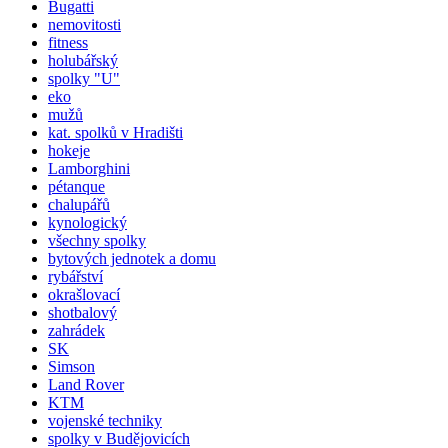
Bugatti
nemovitosti
fitness
holubářský
spolky "U"
eko
mužů
kat.
spolků
v Hradišti
hokeje
Lamborghini
pétanque
chalupářů
kynologický
všechny spolky
bytových jednotek a domu
rybářství
okrašlovací
shotbalový
zahrádek
SK
Simson
Land Rover
KTM
vojenské techniky
spolky v Budějovicích