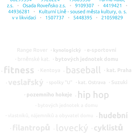
z.s.
Osada Roveňsko z.s.
9109307
4419421
44936281
Kulturní Líně - soused města kultury, o. s.
v v likvidaci
1507737
5448395
21059829
Range Rover
e-sportovní
kynologický
brněnské kat.
bytových jednotek domu
fitness
baseball
Kentoya
kat.
Praha
veslařský
Suzuki
spolky "U"
kat.
Ostrava
hip hop
pozemního hokeje
bytových jednotek a domu
hudební
vlastníků, nájemníků a obyvatel domu
lovecký
filantropů
cyklistů