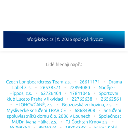
info@krkvc.cz | © 2026 spolky.krkvc.cz
Lidé hledají např.:
Czech Longboardcross Team z.s.
26611171
Drama
Label z. s.
26538571
22894080
Naděje -
Hippos, z.s.
62726404
17841046
Sportovní
klub Lucato Praha v likvidaci
22765638
26562561
HLOHOVČANÉ, z.s.
Bouzovská vrchovina, z.s.
Myslivecké sdružení TRABICE
68684908
Sdružení
spoluvlastníků domu č.p. 2086 v Lounech
Společnost
MUDr. Ivana Hálka, z.s.
TJ Čochtan Krnov z.s.
68299354
9926224
19803338
Farma Kálal,