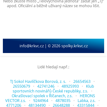
Nebo zkuste místo „
Tělovýchovná jednota
“ zadat jen „
TJ
“
apod. Oficiální a běžně užívaný název se mohou lišit.
info@krkvc.cz | © 2026 spolky.krkvc.cz
Lidé hledají např.:
TJ Sokol Havlíčkova Borová, z. s.
26654563
26550679
42741246
48925993
Klub
sportovních novinářů České republiky, z.s.
Okrašlovací spolek v Říčanech, z.s.
HERONS
VECTOR z.s.
9244964
4878035
Labka, z.s.
4771206
48134490
26648288
43315844