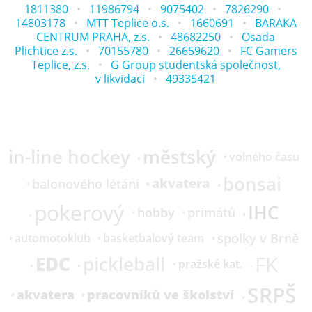
1811380
11986794
9075402
7826290
14803178
MTT Teplice o.s.
1660691
BARAKA
CENTRUM PRAHA, z.s.
48682250
Osada
Plichtice z.s.
70155780
26659620
FC Gamers
Teplice, z.s.
G Group studentská společnost,
v likvidaci
49335421
in-line hockey
městský
volného času
bonsai
akvatera
balonového létání
pokerový
IHC
hobby
primátů
spolky v Brně
automotoklub
basketbalový team
FK
EDC
pickleball
pražské kat.
SRPŠ
akvatera
pracovníků ve školství