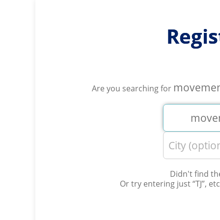
Regis
movement
Are you searching for
Didn't find t
Or try entering just “
TJ
”, et