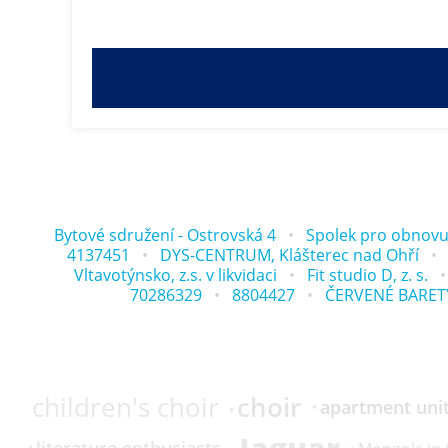
Bytové sdružení - Ostrovská 4
Spolek pro obnovu
4137451
DYS-CENTRUM, Klášterec nad Ohří
Vltavotýnsko, z.s. v likvidaci
Fit studio D, z. s.
70286329
8804427
ČERVENÉ BARETY,
choir
children's choir
apartment unit