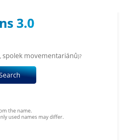
ns 3.0
spolek movementariánů
,
)?
Search
from the name.
only used names may differ.