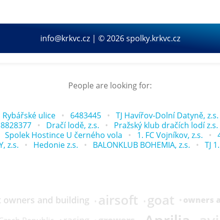
info@krkvc.cz | © 2026 spolky.krkvc.cz
People are looking for:
 Rybářské ulice
6483445
TJ Havířov-Dolní Datyně, z.s.
8828377
Dračí lodě, z.s.
Pražský klub dračích lodí z.s.
Spolek Hostince U černého vola
1. FC Vojníkov, z.s.
 z.s.
Hedonie z.s.
BALONKLUB BOHEMIA, z.s.
TJ 1
airsoft
goat
 owners and building
owners a