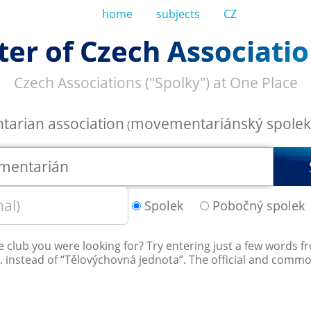
home
subjects
CZ
ter of Czech Associatio
Czech Associations ("Spolky") at One Place
arian association
movementariánský spolek
(
Spolek
Pobočný spolek
he club you were looking for? Try entering just a few words 
c. instead of “
Tělovýchovná jednota
”. The official and comm