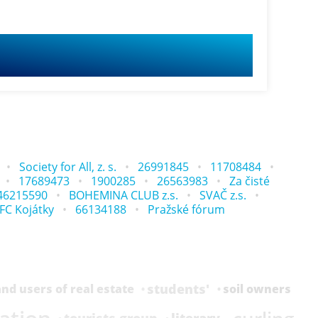
Society for All, z. s.
26991845
11708484
17689473
1900285
26563983
Za čisté
46215590
BOHEMINA CLUB z.s.
SVAČ z.s.
.FC Kojátky
66134188
Pražské fórum
students'
nd users of real estate
soil owners